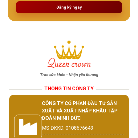
Đăng ký ngay
Trao sức khỏe - Nhận yêu thương
THÔNG TIN CÔNG TY
CÔNG TY CỔ PHẦN ĐẦU TƯ SẢN
XUẤT VÀ XUẤT NHẬP KHẨU TẬP
ĐOÀN MINH ĐỨC
MS DKKD: 0108676643