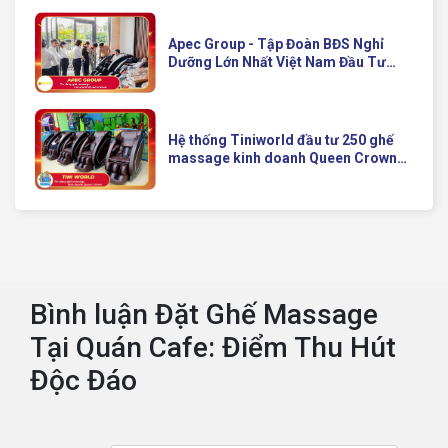
Apec Group - Tập Đoàn BĐS Nghỉ
Dưỡng Lớn Nhất Việt Nam Đầu Tư
Ghế Massage Kinh Doanh Hiện Đại
Của Queen Crown
Hệ thống Tiniworld đầu tư 250 ghế
massage kinh doanh Queen Crown
QC KD7 cho chuỗi cửa hàng toàn
quốc
Bình luận Đặt Ghế Massage
Tại Quán Cafe: Điểm Thu Hút
Độc Đáo