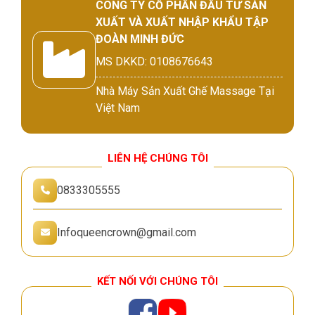
CÔNG TY CỔ PHẦN ĐẦU TƯ SẢN
XUẤT VÀ XUẤT NHẬP KHẨU TẬP
ĐOÀN MINH ĐỨC
MS DKKD: 0108676643
Nhà Máy Sản Xuất Ghế Massage Tại
Việt Nam
LIÊN HỆ CHÚNG TÔI
0833305555
Infoqueencrown@gmail.com
KẾT NỐI VỚI CHÚNG TÔI