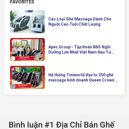
FAVORITES
Các Loại Ghế Massage Dành Cho
Người Cao Tuổi Chất Lượng
Apec Group - Tập Đoàn BĐS Nghỉ
Dưỡng Lớn Nhất Việt Nam Đầu Tư
Ghế Massage Kinh Doanh Hiện Đại
Của Queen Crown
Hệ thống Tiniworld đầu tư 250 ghế
massage kinh doanh Queen Crown
QC KD7 cho chuỗi cửa hàng toàn
quốc
Bình luận #1 Địa Chỉ Bán Ghế