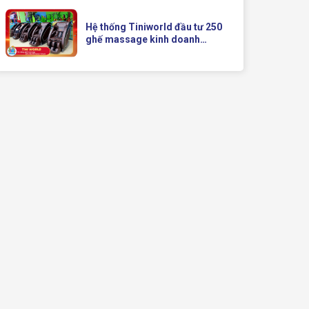
Doanh Hiện Đại Của Queen
Crown
Hệ thống Tiniworld đầu tư 250
ghế massage kinh doanh
Queen Crown QC KD7 cho chuỗi
cửa hàng toàn quốc