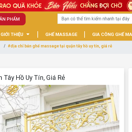
SẢN PHẨM
GIỚI THIỆU
GHẾ MASSAGE
GIA CÔNG GHẾ M
e
#địa chỉ bán ghế massage tại quận tây hồ uy tín, giá rẻ
 Tây Hồ Uy Tín, Giá Rẻ