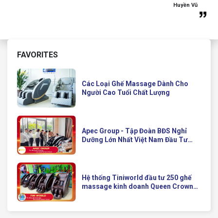
Huyền Vũ
FAVORITES
Các Loại Ghế Massage Dành Cho
Người Cao Tuổi Chất Lượng
Apec Group - Tập Đoàn BĐS Nghỉ
Dưỡng Lớn Nhất Việt Nam Đầu Tư
Ghế Massage Kinh Doanh Hiện Đại
Của Queen Crown
Hệ thống Tiniworld đầu tư 250 ghế
massage kinh doanh Queen Crown
QC KD7 cho chuỗi cửa hàng toàn
quốc