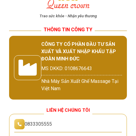
Trao sức khỏe - Nhận yêu thương
THÔNG TIN CÔNG TY
CÔNG TY CỔ PHẦN ĐẦU TƯ SẢN
XUẤT VÀ XUẤT NHẬP KHẨU TẬP
ĐOÀN MINH ĐỨC
MS DKKD: 0108676643
Nhà Máy Sản Xuất Ghế Massage Tại
Việt Nam
LIÊN HỆ CHÚNG TÔI
0833305555