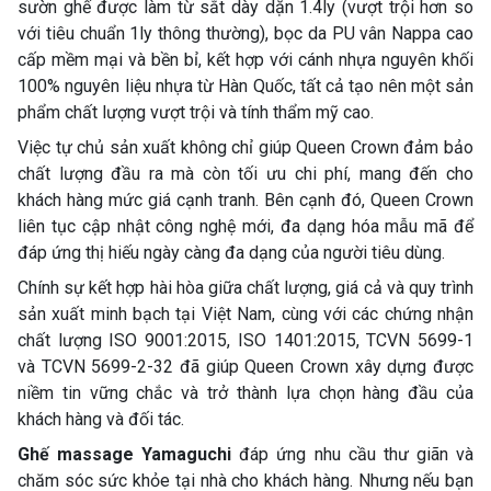
sườn ghế được làm từ sắt dày dặn 1.4ly (vượt trội hơn so
với tiêu chuẩn 1ly thông thường), bọc da PU vân Nappa cao
cấp mềm mại và bền bỉ, kết hợp với cánh nhựa nguyên khối
100% nguyên liệu nhựa từ Hàn Quốc, tất cả tạo nên một sản
phẩm chất lượng vượt trội và tính thẩm mỹ cao.
Việc tự chủ sản xuất không chỉ giúp Queen Crown đảm bảo
chất lượng đầu ra mà còn tối ưu chi phí, mang đến cho
khách hàng mức giá cạnh tranh. Bên cạnh đó, Queen Crown
liên tục cập nhật công nghệ mới, đa dạng hóa mẫu mã để
đáp ứng thị hiếu ngày càng đa dạng của người tiêu dùng.
Chính sự kết hợp hài hòa giữa chất lượng, giá cả và quy trình
sản xuất minh bạch tại Việt Nam, cùng với các chứng nhận
chất lượng ISO 9001:2015, ISO 1401:2015, TCVN 5699-1
và TCVN 5699-2-32 đã giúp Queen Crown xây dựng được
niềm tin vững chắc và trở thành lựa chọn hàng đầu của
khách hàng và đối tác.
Ghế massage Yamaguchi
đáp ứng nhu cầu thư giãn và
chăm sóc sức khỏe tại nhà cho khách hàng. Nhưng nếu bạn