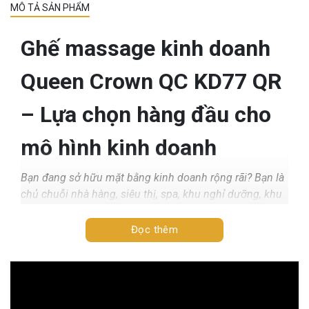
MÔ TẢ SẢN PHẨM
Ghế massage kinh doanh
Queen Crown QC KD77 QR
– Lựa chọn hàng đầu cho
mô hình kinh doanh
Bạn đang sở hữu mặt bằng kinh doanh rộng rãi? Bạn là
chủ chuỗi nhà hàng, siêu thị, spa, khu nghỉ dưỡng, khu
vui chơi giải trí muốn tận dụng tối đa không gian sinh
lời? Hoặc đơn giản bạn đang muốn khởi nghiệp kinh
Đọc thêm
doanh? Vậy tại sao bạn không thử kinh doanh ghế
massage thu tiền tự động với model Queen Crown QC
KD77 QR.
1. Ghế massage tính tiền tự động