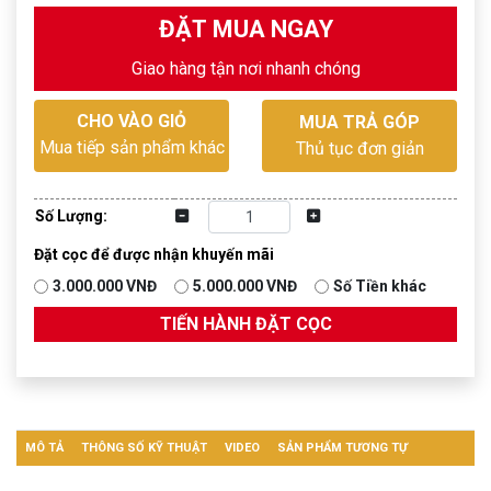
ĐẶT MUA NGAY
Giao hàng tận nơi nhanh chóng
CHO VÀO GIỎ
MUA TRẢ GÓP
Mua tiếp sản phẩm khác
Thủ tục đơn giản
Số Lượng:
Đặt cọc để được nhận khuyến mãi
3.000.000 VNĐ
5.000.000 VNĐ
Số Tiền khác
TIẾN HÀNH ĐẶT CỌC
MÔ TẢ
THÔNG SỐ KỸ THUẬT
VIDEO
SẢN PHẨM TƯƠNG TỰ