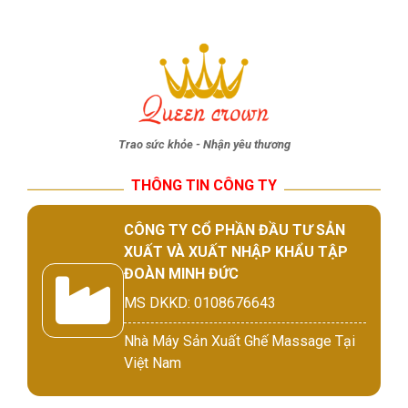
Trao sức khỏe - Nhận yêu thương
THÔNG TIN CÔNG TY
CÔNG TY CỔ PHẦN ĐẦU TƯ SẢN
XUẤT VÀ XUẤT NHẬP KHẨU TẬP
ĐOÀN MINH ĐỨC
MS DKKD: 0108676643
Nhà Máy Sản Xuất Ghế Massage Tại
Việt Nam