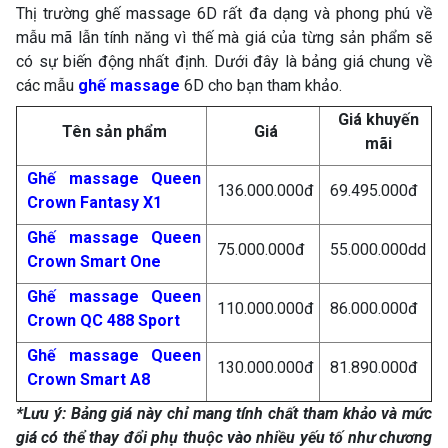
Thị trường ghế massage 6D rất đa dạng và phong phú về
mẫu mã lẫn tính năng vì thế mà giá của từng sản phẩm sẽ
có sự biến động nhất định. Dưới đây là bảng giá chung về
các mẫu
ghế massage
6D cho bạn tham khảo.
Giá khuyến
Tên sản phẩm
Giá
mãi
Ghế massage Queen
136.000.000đ
69.495.000đ
Crown Fantasy X1
Ghế massage Queen
75.000.000đ
55.000.000dd
Crown Smart One
Ghế massage Queen
110.000.000đ
86.000.000đ
Crown QC 488 Sport
Ghế massage Queen
130.000.000đ
81.890.000đ
Crown Smart A8
*Lưu ý: Bảng giá này chỉ mang tính chất tham khảo và mức
giá có thể thay đổi phụ thuộc vào nhiều yếu tố như chương