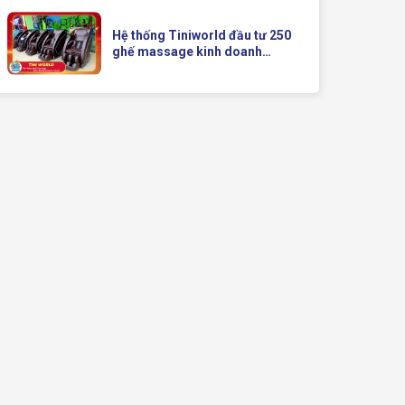
Doanh Hiện Đại Của Queen
Crown
Hệ thống Tiniworld đầu tư 250
ghế massage kinh doanh
Queen Crown QC KD7 cho chuỗi
cửa hàng toàn quốc