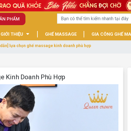
SẢN PHẨM
GIỚI THIỆU
GHẾ MASSAGE
GIA CÔNG GHẾ M
 dẫn] lựa chọn ghế massage kinh doanh phù hợp
e Kinh Doanh Phù Hợp