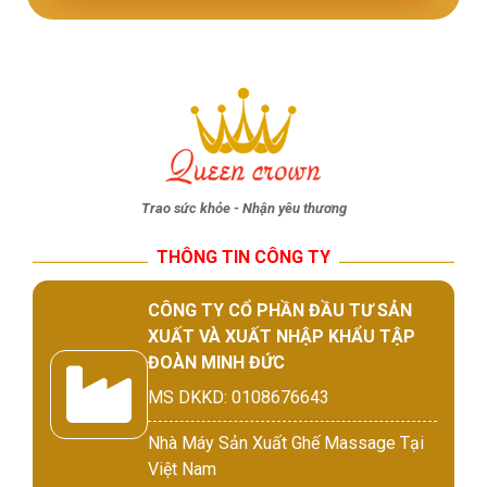
Trao sức khỏe - Nhận yêu thương
THÔNG TIN CÔNG TY
CÔNG TY CỔ PHẦN ĐẦU TƯ SẢN
XUẤT VÀ XUẤT NHẬP KHẨU TẬP
ĐOÀN MINH ĐỨC
MS DKKD: 0108676643
Nhà Máy Sản Xuất Ghế Massage Tại
Việt Nam