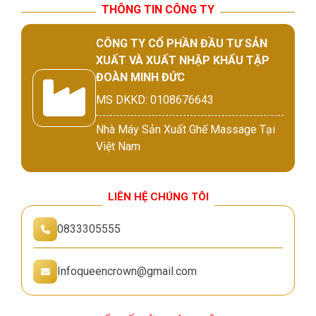
THÔNG TIN CÔNG TY
CÔNG TY CỔ PHẦN ĐẦU TƯ SẢN
XUẤT VÀ XUẤT NHẬP KHẨU TẬP
ĐOÀN MINH ĐỨC
MS DKKD: 0108676643
Nhà Máy Sản Xuất Ghế Massage Tại
Việt Nam
LIÊN HỆ CHÚNG TÔI
0833305555
Infoqueencrown@gmail.com