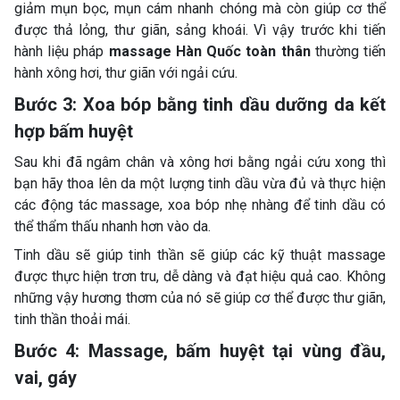
giảm mụn bọc, mụn cám nhanh chóng mà còn giúp cơ thể
được thả lỏng, thư giãn, sảng khoái. Vì vậy trước khi tiến
hành liệu pháp
massage Hàn Quốc toàn thân
thường tiến
hành xông hơi, thư giãn với ngải cứu.
Bước 3: Xoa bóp bằng tinh dầu dưỡng da kết
hợp bấm huyệt
Sau khi đã ngâm chân và xông hơi bằng ngải cứu xong thì
bạn hãy thoa lên da một lượng tinh dầu vừa đủ và thực hiện
các động tác massage, xoa bóp nhẹ nhàng để tinh dầu có
thể thẩm thấu nhanh hơn vào da.
Tinh dầu sẽ giúp tinh thần sẽ giúp các kỹ thuật massage
được thực hiện trơn tru, dễ dàng và đạt hiệu quả cao. Không
những vậy hương thơm của nó sẽ giúp cơ thể được thư giãn,
tinh thần thoải mái.
Bước 4: Massage, bấm huyệt tại vùng đầu,
vai, gáy