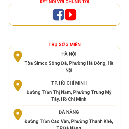
KẾT NỐI VỚI CHÚNG TÔI
TRỤ SỞ 3 MIỀN
HÀ NỘI
Tòa Simco Sông Đà, Phường Hà Đông, Hà
Nội
TP. HỒ CHÍ MINH
Đường Trần Thị Năm, Phường Trung Mỹ
Tây, Hồ Chí Minh
ĐÀ NẴNG
Đường Trần Cao Vân, Phường Thanh Khê,
TP.Đà Nẵng