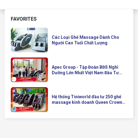
FAVORITES
Các Loại Ghế Massage Dành Cho
Người Cao Tuổi Chất Lượng
Apec Group - Tập Đoàn BĐS Nghỉ
Dưỡng Lớn Nhất Việt Nam Đầu Tư
Ghế Massage Kinh Doanh Hiện Đại
Của Queen Crown
Hệ thống Tiniworld đầu tư 250 ghế
massage kinh doanh Queen Crown
QC KD7 cho chuỗi cửa hàng toàn
quốc