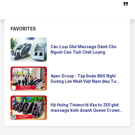
FAVORITES
Các Loại Ghế Massage Dành Cho
Người Cao Tuổi Chất Lượng
Apec Group - Tập Đoàn BĐS Nghỉ
Dưỡng Lớn Nhất Việt Nam Đầu Tư
Ghế Massage Kinh Doanh Hiện Đại
Của Queen Crown
Hệ thống Tiniworld đầu tư 250 ghế
massage kinh doanh Queen Crown
QC KD7 cho chuỗi cửa hàng toàn
quốc