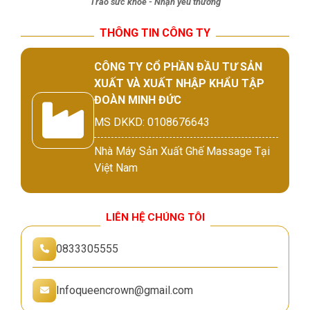
Trao sức khỏe - Nhận yêu thương
THÔNG TIN CÔNG TY
CÔNG TY CỔ PHẦN ĐẦU TƯ SẢN
XUẤT VÀ XUẤT NHẬP KHẨU TẬP
ĐOÀN MINH ĐỨC
MS DKKD: 0108676643
Nhà Máy Sản Xuất Ghế Massage Tại
Việt Nam
LIÊN HỆ CHÚNG TÔI
0833305555
Infoqueencrown@gmail.com