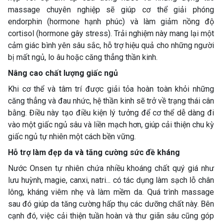
massage chuyên nghiệp sẽ giúp cơ thể giải phóng
endorphin (hormone hạnh phúc) và làm giảm nồng độ
cortisol (hormone gây stress). Trải nghiệm này mang lại một
cảm giác bình yên sâu sắc, hỗ trợ hiệu quả cho những người
bị mất ngủ, lo âu hoặc căng thẳng thần kinh.
Nâng cao chất lượng giấc ngủ
Khi cơ thể và tâm trí được giải tỏa hoàn toàn khỏi những
căng thẳng và đau nhức, hệ thần kinh sẽ trở về trạng thái cân
bằng. Điều này tạo điều kiện lý tưởng để cơ thể dễ dàng đi
vào một giấc ngủ sâu và liền mạch hơn, giúp cải thiện chu kỳ
giấc ngủ tự nhiên một cách bền vững.
Hỗ trợ làm đẹp da và tăng cường sức đề kháng
Nước Onsen tự nhiên chứa nhiều khoáng chất quý giá như
lưu huỳnh, magie, canxi, natri... có tác dụng làm sạch lỗ chân
lông, kháng viêm nhẹ và làm mềm da. Quá trình massage
sau đó giúp da tăng cường hấp thụ các dưỡng chất này. Bên
cạnh đó, việc cải thiện tuần hoàn và thư giãn sâu cũng góp