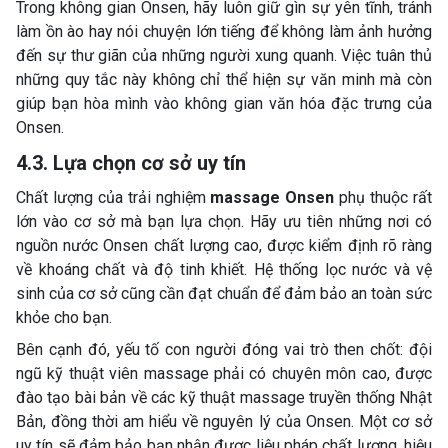
Trong không gian Onsen, hãy luôn giữ gìn sự yên tĩnh, tránh
làm ồn ào hay nói chuyện lớn tiếng để không làm ảnh hưởng
đến sự thư giãn của những người xung quanh. Việc tuân thủ
những quy tắc này không chỉ thể hiện sự văn minh mà còn
giúp bạn hòa mình vào không gian văn hóa đặc trưng của
Onsen.
4.3. Lựa chọn cơ sở uy tín
Chất lượng của trải nghiệm
massage Onsen
phụ thuộc rất
lớn vào cơ sở mà bạn lựa chọn. Hãy ưu tiên những nơi có
nguồn nước Onsen chất lượng cao, được kiểm định rõ ràng
về khoáng chất và độ tinh khiết. Hệ thống lọc nước và vệ
sinh của cơ sở cũng cần đạt chuẩn để đảm bảo an toàn sức
khỏe cho bạn.
Bên cạnh đó, yếu tố con người đóng vai trò then chốt: đội
ngũ kỹ thuật viên massage phải có chuyên môn cao, được
đào tạo bài bản về các kỹ thuật massage truyền thống Nhật
Bản, đồng thời am hiểu về nguyên lý của Onsen. Một cơ sở
uy tín sẽ đảm bảo bạn nhận được liệu pháp chất lượng, hiệu