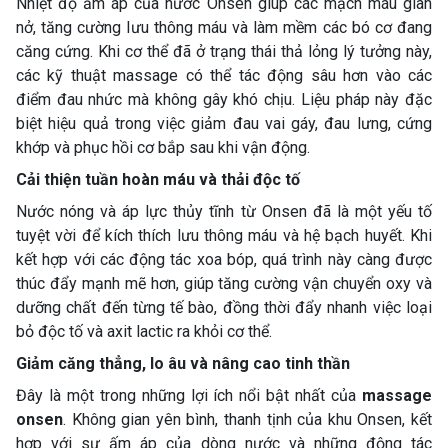
Nhiệt độ ấm áp của nước Onsen giúp các mạch máu giãn
nở, tăng cường lưu thông máu và làm mềm các bó cơ đang
căng cứng. Khi cơ thể đã ở trạng thái thả lỏng lý tưởng này,
các kỹ thuật massage có thể tác động sâu hơn vào các
điểm đau nhức mà không gây khó chịu. Liệu pháp này đặc
biệt hiệu quả trong việc giảm đau vai gáy, đau lưng, cứng
khớp và phục hồi cơ bắp sau khi vận động.
Cải thiện tuần hoàn máu và thải độc tố
Nước nóng và áp lực thủy tĩnh từ Onsen đã là một yếu tố
tuyệt vời để kích thích lưu thông máu và hệ bạch huyết. Khi
kết hợp với các động tác xoa bóp, quá trình này càng được
thúc đẩy mạnh mẽ hơn, giúp tăng cường vận chuyển oxy và
dưỡng chất đến từng tế bào, đồng thời đẩy nhanh việc loại
bỏ độc tố và axit lactic ra khỏi cơ thể.
Giảm căng thẳng, lo âu và nâng cao tinh thần
Đây là một trong những lợi ích nổi bật nhất của
massage
onsen
. Không gian yên bình, thanh tịnh của khu Onsen, kết
hợp với sự ấm áp của dòng nước và những động tác