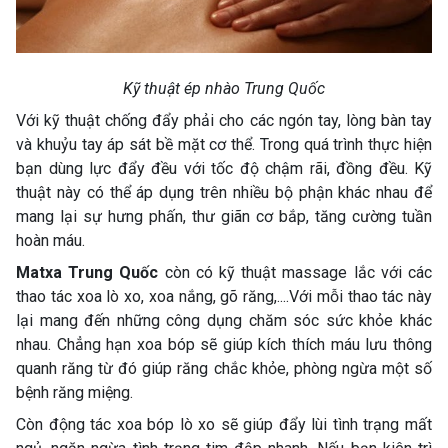
Kỹ thuật ép nhào Trung Quốc
Với kỹ thuật chống đẩy phải cho các ngón tay, lòng bàn tay
và khuỷu tay áp sát bề mặt cơ thể. Trong quá trình thực hiện
bạn dùng lực đẩy đều với tốc độ chậm rãi, đồng đều. Kỹ
thuật này có thể áp dụng trên nhiều bộ phận khác nhau để
mang lại sự hưng phấn, thư giãn cơ bắp, tăng cường tuần
hoàn máu.
Matxa Trung Quốc
còn có kỹ thuật massage lắc với các
thao tác xoa lò xo, xoa nắng, gõ răng,....Với mỗi thao tác này
lại mang đến những công dụng chăm sóc sức khỏe khác
nhau. Chẳng hạn xoa bóp sẽ giúp kích thích máu lưu thông
quanh răng từ đó giúp răng chắc khỏe, phòng ngừa một số
bệnh răng miệng.
Còn động tác xoa bóp lò xo sẽ giúp đẩy lùi tình trạng mất