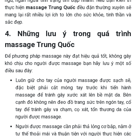
ngủ, ngăn ngừa tình trạng tim đập nhanh. Nếu bạn kiên trì
thực hiện
massage Trung Quốc
đều đặn thường xuyên sẽ
mang lại rất nhiều lợi ích to lớn cho sức khỏe, tinh thần và
sắc đẹp.
4. Những lưu ý trong quá trình
massage Trung Quốc
Để phương pháp massage này đạt hiệu quả tốt, không gây
khó chịu cho người được massage bạn hãy lưu ý một số
điều sau đây:
Luôn giữ cho tay của người massage được sạch sẽ,
đặc biệt phải cắt móng tay trước khi tiến hành
massage để tránh gây xước xát lên bề mặt da. Bên
cạnh đó không nên đeo đồ trang sức trên ngón tay, cổ
tay để tránh gây va chạm, cọ xát, tổn thương da của
người được massage.
Người được massage cần phải thả lỏng cơ bắp, nằm ở
tư thế thoải mái và thuận tiện với người thực hiện các