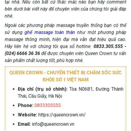
tại nhà. Nếu còn bất cứ thắc mắc nào bạn hãy comment
bên dưới bài viết này để chuyên viên của chúng tôi giải đáp
nhé.
Ngoài các phương pháp massage truyền thống bạn có thể
sử dụng
ghế massage toàn thân
như một phương pháp
massage thông minh, hiện đại mà vẫn đạt hiệu quả cao.
Hãy liên hệ với chúng tôi qua số hotline:
0833.305.555 -
(024) 6666 36 36
để được chuyên viên Queen Crown tư vấn
sản phẩm chất lượng tốt, phù hợp nhé.
QUEEN CROWN - CHUYÊN THIẾT BỊ CHĂM SÓC SỨC
KHỎE SỐ 1 VIỆT NAM
Địa chỉ (trụ sở chính):
Tòa N06B1, Đường Thành
Thái, Cầu Giấy, Hà Nội
Phone:
0833305555
Website:
https://queencrown.vn/
Email:
info@queencrown.vn