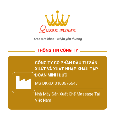
Trao sức khỏe - Nhận yêu thương
THÔNG TIN CÔNG TY
CÔNG TY CỔ PHẦN ĐẦU TƯ SẢN
XUẤT VÀ XUẤT NHẬP KHẨU TẬP
ĐOÀN MINH ĐỨC
MS DKKD: 0108676643
Nhà Máy Sản Xuất Ghế Massage Tại
Việt Nam