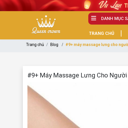
DANH MỤC 
TRANG CHỦ
Trang chủ
Blog
#9+ máy massage lưng cho người g
#9+ Máy Massage Lưng Cho Người G