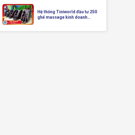
Doanh Hiện Đại Của Queen
Crown
Hệ thống Tiniworld đầu tư 250
ghế massage kinh doanh
Queen Crown QC KD7 cho chuỗi
cửa hàng toàn quốc