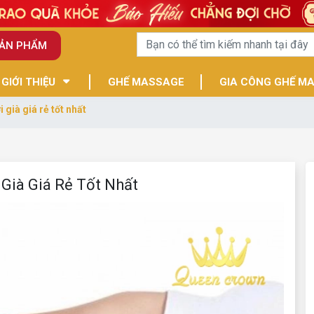
SẢN PHẨM
GIỚI THIỆU
GHẾ MASSAGE
GIA CÔNG GHẾ M
ià giá rẻ tốt nhất
ià Giá Rẻ Tốt Nhất