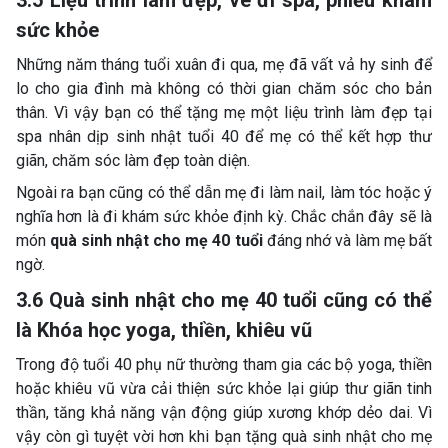
3.5 Liệu trình làm đẹp, vé đi spa, phiếu khám
sức khỏe
Những năm tháng tuổi xuân đi qua, mẹ đã vất vả hy sinh để
lo cho gia đình mà không có thời gian chăm sóc cho bản
thân. Vì vậy bạn có thể tặng mẹ một liệu trình làm đẹp tại
spa nhân dịp sinh nhật tuổi 40 để mẹ có thể kết hợp thư
giãn, chăm sóc làm đẹp toàn diện.
Ngoài ra bạn cũng có thể dẫn mẹ đi làm nail, làm tóc hoặc ý
nghĩa hơn là đi khám sức khỏe định kỳ. Chắc chắn đây sẽ là
món
quà sinh nhật cho mẹ 40 tuổi
đáng nhớ và làm mẹ bất
ngờ.
3.6 Quà sinh nhật cho mẹ 40 tuổi cũng có thể
là Khóa học yoga, thiền, khiêu vũ
Trong độ tuổi 40 phụ nữ thường tham gia các bộ yoga, thiền
hoặc khiêu vũ vừa cải thiện sức khỏe lại giúp thư giãn tinh
thần, tăng khả năng vận động giúp xương khớp dẻo dai. Vì
vậy còn gì tuyệt vời hơn khi bạn tặng quà sinh nhật cho mẹ