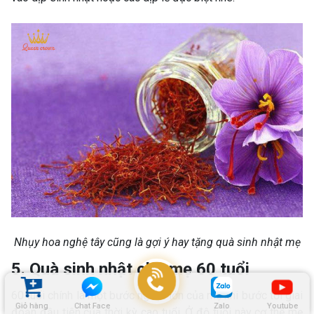
Nhụy hoa nghệ tây cũng là gợi ý hay tặng quà sinh nhật mẹ
5. Quà sinh nhật cho mẹ 60 tuổi
60 tuổi chính là một bước ngoặt lớn của mẹ khi bước tới giai
Giỏ hàng
Chat Face
Zalo
Youtube
đoạn đầu tiên của thời kỳ cao tuổi. Ở độ tuổi này cơ thể mẹ