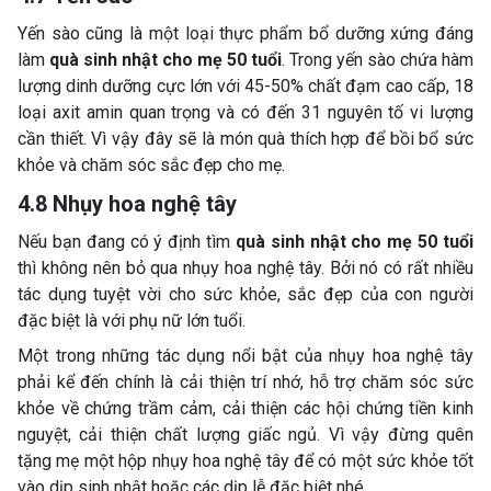
Yến sào cũng là một loại thực phẩm bổ dưỡng xứng đáng
làm
quà sinh nhật cho mẹ 50 tuổi
. Trong yến sào chứa hàm
lượng dinh dưỡng cực lớn với 45-50% chất đạm cao cấp, 18
loại axit amin quan trọng và có đến 31 nguyên tố vi lượng
cần thiết. Vì vậy đây sẽ là món quà thích hợp để bồi bổ sức
khỏe và chăm sóc sắc đẹp cho mẹ.
4.8 Nhụy hoa nghệ tây
Nếu bạn đang có ý định tìm
quà sinh nhật cho mẹ 50 tuổi
thì không nên bỏ qua nhụy hoa nghệ tây. Bởi nó có rất nhiều
tác dụng tuyệt vời cho sức khỏe, sắc đẹp của con người
đặc biệt là với phụ nữ lớn tuổi.
Một trong những tác dụng nổi bật của nhụy hoa nghệ tây
phải kể đến chính là cải thiện trí nhớ, hỗ trợ chăm sóc sức
khỏe về chứng trầm cảm, cải thiện các hội chứng tiền kinh
nguyệt, cải thiện chất lượng giấc ngủ. Vì vậy đừng quên
tặng mẹ một hộp nhụy hoa nghệ tây để có một sức khỏe tốt
vào dịp sinh nhật hoặc các dịp lễ đặc biệt nhé.