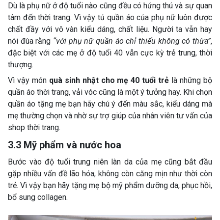
Dù là phụ nữ ở độ tuổi nào cũng đều có hứng thú và sự quan
tâm đến thời trang. Vì vậy tủ quần áo của phụ nữ luôn được
chất đầy với vô vàn kiểu dáng, chất liệu. Người ta vẫn hay
nói đùa rằng
“với phụ nữ quần áo chỉ thiếu không có thừa”
,
đặc biệt với các mẹ ở độ tuổi 40 vẫn cực kỳ trẻ trung, thời
thượng.
Vì vậy món
quà sinh nhật cho mẹ 40 tuổi trẻ
là những bộ
quần áo thời trang, vải vóc cũng là một ý tưởng hay. Khi chọn
quần áo tặng mẹ bạn hãy chú ý đến màu sắc, kiểu dáng mà
mẹ thường chọn và nhờ sự trợ giúp của nhân viên tư vấn của
shop thời trang.
3.3 Mỹ phẩm và nước hoa
Bước vào độ tuổi trung niên làn da của mẹ cũng bắt đầu
gặp nhiều vấn đề lão hóa, không còn căng mịn như thời còn
trẻ. Vì vậy bạn hãy tặng mẹ bộ mỹ phẩm dưỡng da, phục hồi,
bổ sung collagen.