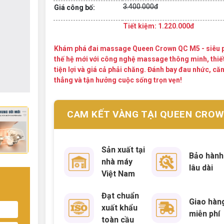
3.400.000đ
Giá công bố:
Tiết kiệm: 1.220.000đ
Khám phá đai massage Queen Crown QC M5 - siêu
thế hệ mới với công nghệ massage thông minh, thiế
tiện lợi và giá cả phải chăng. Đánh bay đau nhức, că
thẳng và tận hưởng cuộc sống trọn vẹn!
CAM KẾT VÀNG TẠI QUEEN CRO
Sản xuất tại
Bảo hành
nhà máy
lâu dài
Việt Nam
Đạt chuẩn
Giao hàn
xuất khẩu
miễn phí
toàn cầu