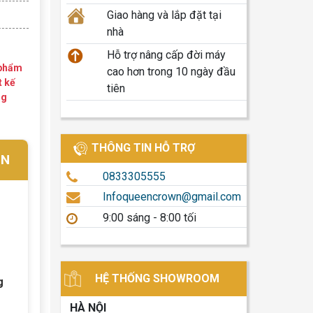
Giao hàng và lắp đặt tại
nhà
Hỗ trợ nâng cấp đời máy
 phẩm
cao hơn trong 10 ngày đầu
t kế
tiên
ng
THÔNG TIN HỖ TRỢ
WN
0833305555
Infoqueencrown@gmail.com
9:00 sáng - 8:00 tối
HỆ THỐNG SHOWROOM
g
HÀ NỘI