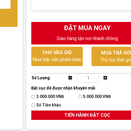
ĐẶT MUA NGAY
Giao hàng tận nơi nhanh chóng
CHO VÀO GIỎ
MUA TRẢ GÓ
Mua tiếp sản phẩm khác
Thủ tục đơn gi
Số Lượng:
Đặt cọc để được nhận khuyến mãi
3.000.000 VNĐ
5.000.000 VNĐ
Số Tiền khác
TIẾN HÀNH ĐẶT CỌC