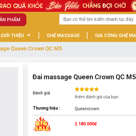
SẢN PHẨM
GIỚI THIỆU
GHẾ MASSAGE
GIA CÔNG GHẾ M
sage Queen Crown QC M5
Đai massage Queen Crown QC M5
Đánh giá
thêm đánh giá của bạn
Thương hiệu :
Queencrown
2.180.000đ