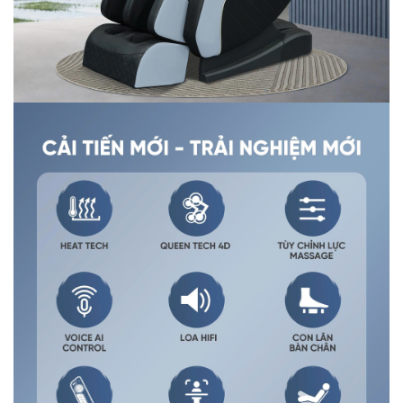
1.2 Massage bằng hệ thống rô bốt Queen
Tech 4D hiện đại
Đây là một cải tiến vượt bậc giúp người dùng tận hưởng
cảm giác massage thư giãn vô cùng chân thực như ở
các spa chuyên nghiệp. Từng động tác đấm, vỗ, miết,
xoa bóp, bấm huyệt được thực hiện thuần thục, nhịp
nhàng mang đến cảm giác dễ chịu, êm ái tối đa.
Đặc biệt hơn hết bạn hoàn toàn có thể kiểm soát hoạt
động của rô bốt massage bằng cách điều chỉnh độ, lực
massage theo yêu cầu. Nhờ vậy mà tay nghề massage
của siêu phẩm này được khách hàng vô cùng hài lòng,
đánh giá chất lượng 5*.
Không những vậy tại đầu rô bốt massage được trang bị
cảm biến quang học giúp phát hiện chiều cao, kích thước
cơ thể và hơn hết là dò tìm huyệt đạo tự động. Nhờ vậy
ghế có thể hiểu rõ cơ thể bạn từ đó đưa ra những bài
tập, những động tác chuẩn xác, đưa massage lên một