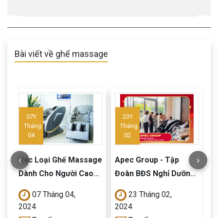
Bài viết về ghế massage
07Y
23Y
Tháng
Tháng
04
02
‹
›
Các Loại Ghế Massage
Apec Group - Tập
H
Dành Cho Người Cao
Đoàn BĐS Nghỉ Dưỡng
đ
Tuổi Chất Lượng
Lớn Nhất Việt Nam Đầu
m
07 Tháng 04,
23 Tháng 02,
Tư Ghế Massage Kinh
Q
2024
2024
2
Doanh Hiện Đại Của
c