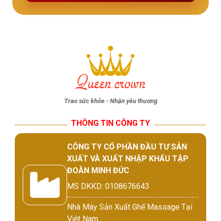
Trao sức khỏe - Nhận yêu thương
THÔNG TIN CÔNG TY
CÔNG TY CỔ PHẦN ĐẦU TƯ SẢN
XUẤT VÀ XUẤT NHẬP KHẨU TẬP
ĐOÀN MINH ĐỨC
MS DKKD: 0108676643
Nhà Máy Sản Xuất Ghế Massage Tại
Việt Nam