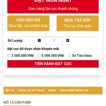
ĐẶT MUA NGAY
Giao hàng tận nơi nhanh chóng
CHO VÀO GIỎ
MUA TRẢ GÓP
Mua tiếp sản phẩm khác
Thủ tục đơn giản
Số Lượng:
Đặt cọc để được nhận khuyến mãi
3.000.000 VNĐ
5.000.000 VNĐ
Số Tiền khác
TIẾN HÀNH ĐẶT CỌC
MÔ TẢ
THÔNG SỐ KỸ THUẬT
VIDEO
SẢN PHẨM TƯƠNG TỰ
MÔ TẢ SẢN PHẨM