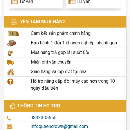
Tư vấn
Tư vấn
Queen Crown
t
YÊN TÂM MUA HÀNG
Cam kết sản phẩm chính hãng
Bảo hành 1 đổi 1 chuyên nghiệp, nhanh gọn
Mua hàng trả góp lãi suất 0%
Miễn phí vận chuyển
Giao hàng và lắp đặt tại nhà
Hỗ trợ nâng cấp đời máy cao hơn trong 10
ngày đầu tiên
THÔNG TIN HỖ TRỢ
0833305555
Infoqueencrown@gmail.com