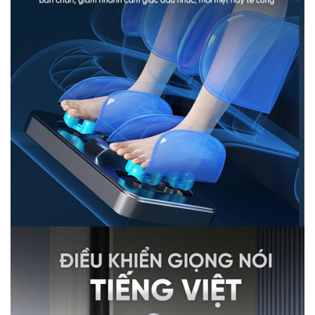
người dùng. Lớp đệm ghế được cải tiến dày hơn mang
tới trải nghiệm êm ái, dễ chịu ngay cả khi mới ngồi lên
ghế.
2.3 Trải nghiệm đa dạng với hệ thống 16 bài
tập chuyên sâu
Queen Crown QE98 Pro là chiếc ghế massage phù hợp
với hầu hết gia đình Việt khi được tích hợp đến 16 bài
tập chuyên sâu. Các bài tập được nghiên cứu kỹ lưỡng
theo từng nhu cầu, từng đối tượng sử dụng nên tất cả
các thành viên trong gia đình đều lựa chọn được bài tập
phù hợp với mình để trải nghiệm.
2.4 Trang bị loạt tiện ích hiện đại, dẫn đầu
QE98 Pro được trang bị loạt tiện ích thông minh giúp
nâng tầm trải nghiệm thư giãn tại nhà. Người dùng có
thể thao tác dễ dàng qua bảng điều khiển tiếng Việt LCD
và bảng điều khiển nhanh.
Ghế tích hợp loa Hifi kết nối điện thoại, giúp bạn thư giãn