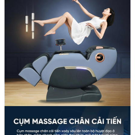
gia đình Việt
2.1 Ghế massage Queen Tech 4D giá tầm
trung tiết kiệm chi phí tối ưu
Siêu phẩm QE98 Pro được sản xuất 100% tại nhà máy
Queen Crown tại Việt Nam với dây chuyền sản xuất hiện
đại nên tối ưu được chi phí và chất lượng. Do đó ghế
massage có mức giá vừa túi tiền các gia đình Việt. Nếu
bạn đang muốn tìm một chiếc ghế massage Queen Tech
4D giá tốt cho gia đình thư giãn thì đừng bỏ qua QE98
Pro.
2.2 Nâng tầm không gian sống với vẻ ngoài
sang trọng
Ghế massage QE98 Pro gây ấn tượng với form ghế bề
thế, thanh trang trí tinh tế, đèn led và da PU vân Nappa
cao cấp – vừa sang trọng, vừa phù hợp nhiều vóc dáng