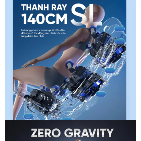
-
Giọng nói AI Control tiếng Việt
: Điều khiển dễ dàng
bằng câu lệnh mà không cần dùng bảng điều khiển giúp
người dùng rảnh tay tận hưởng thư giãn.
-
Massage Heat Tech
: Với những người đang gặp vấn
đề về đau nhức xương khớp, cột sống thì đây chính là
tính năng hữu hiệu giúp bạn có thể giải quyết triệt để.
Không những vậy massage kết hợp Heat Tech còn giúp
khí huyết lưu thông, giãn nở mạch máu, kích thích các tế
bào hoạt động trao đổi chất tại chỗ, đào thải độc tố bên
trong cơ thể.
-
Massage thư giãn với âm nhạc
: Ghế massage toàn
thân Queen Crown QE98 Pro được trang bị loa Hifi hiện
đại có thể kết nối với điện thoại. Nhờ vậy người dùng có
thể chìm đắm trong những bản nhạc mà mình yêu thích
thư giãn tinh thần.
2. Ghế massage Queen Crown QE98
Pro - Lựa chọn hàng đầu cho các