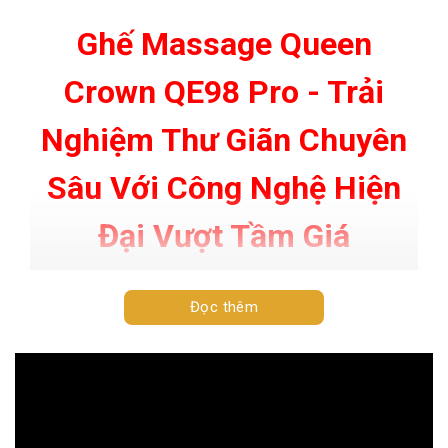
Ghế Massage Queen
Crown QE98 Pro - Trải
Nghiệm Thư Giãn Chuyên
Sâu Với Công Nghệ Hiện
Đại Vượt Tầm Giá
Ghế massage Queen Crown QE98 Pro sở hữu công
nghệ massage hiện đại cùng loạt tiện ích vượt trội
Đọc thêm
thường chỉ có ở các dòng ghế cao cấp nhưng lại có mức
giá cực kỳ phải chăng. QE98 Pro rất được lòng khách
hàng nhờ trải nghiệm massage vượt mong đợi vừa hiệu
quả, vừa tiết kiệm chi phí. Nếu anh chị đang tìm kiếm
một mẫu ghế massage chăm sóc toàn diện cho cả gia
đình thì đừng bỏ qua QE98 Pro – siêu phẩm thư giãn