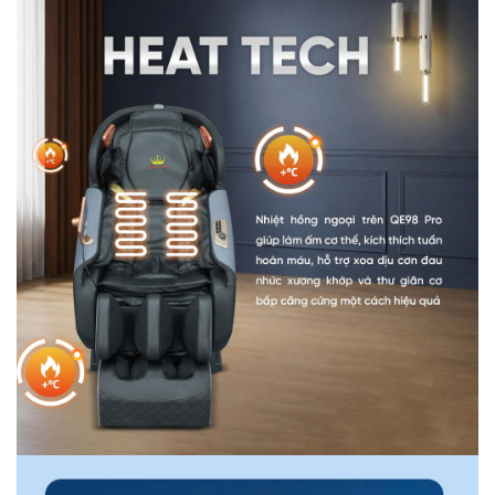
ưng ý. Chính vì vậy Queen Crown QE98 Pro chính là sự
đầu tư thông minh, tiết kiệm cho cả gia đình.
1.7 Tích hợp đầy đủ những tính năng hiện
đại bậc nhất hiện nay
Ghế massage Queen Crown QE98 Pro là một chiếc ghế
thông minh được ứng dụng các công nghệ hiện đại bậc
nhất hiện nay như:
-
Massage không trọng lực Zero Gravity
: Tính năng này
sẽ giúp người dùng trải nghiệm cảm giác thư giãn bay
bổng như ở trong không gian vũ trụ, xua tan mọi căng
thẳng, mệt mỏi, điều hòa huyết áp, giảm áp lực lên cột
sống. Chỉ với 15 phút tâm trí bạn sẽ hoàn toàn được thư
giãn, toàn bộ cơ thể như được tiếp thêm nguồn năng
lượng mới.
-
Tự động dò tìm huyệt đạo
: Được tích hợp trí tuệ nhân
tạo Scan Ai quét toàn bộ cơ thể, dò tìm huyệt đạo để
massage chính xác từng điểm đau nhức.