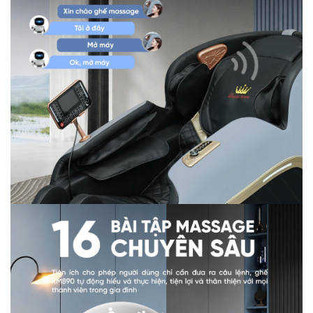
với âm nhạc trong lúc massage. Đặc biệt, tích hợp thêm
cổng sạc USB ngay tay vịn trang bị thường chỉ có ở
dòng cao cấp mang đến trải nghiệm vừa tiện nghi vừa
hiện đại.
Với loạt cải tiến vượt trội về công nghệ và chất lượng,
ghế massage Queen Crown QE98 Pro hứa hẹn mang
đến cho người dùng trải nghiệm thư giãn đẳng cấp, sử
dụng bền bỉ theo thời gian. Không chỉ vậy, QE98 Pro còn
ghi điểm nhờ mức giá ưu đãi cực kỳ hấp dẫn, khó có thể
tìm thấy ở bất kỳ dòng ghế cùng phân khúc nào trên thị
trường hiện nay. Hãy liên hệ ngay qua hotline
Queen
Crown
:
0833 305 555
để được tư vấn và sở hữu ngay
chiếc ghế massage siêu phẩm này!