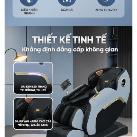
tầm cao mới.
1.3 Thanh ray SL ôm sát cơ thể
Thanh ray được xem là linh hồn của một chiếc ghế
massage là điểm tựa và nâng đỡ cơ thể khi ngồi lên ghế.
Khác với thanh ray thông thường hay những thanh ray
được ra mắt trước đó ghế massage Queen Crown QE98
Pro được thiết kế thanh ray SL cải tiến về chiều dài lên
đến 140cm kéo dài đến đùi non người dùng. Nhờ vậy
vùng massage được mở rộng, tác động toàn diện lên
mọi điểm cơ thể.
Đường cong SL của ghế được thiết kế uốn lượn, ôm sát
cột sống cơ thể cho phép rô bốt chuyển động theo hình
sin giúp căn chỉnh các đốt xương một cách nhẹ nhàng
trong khi massage. Đồng thời có tiếp cận toàn diện các
vị trí trên lưng ngay cả những vị trí khó tiếp cận nhất như
hõm lưng giúp giảm đau lưng nhanh chóng, xua tan nhức
mỏi cơ thể.