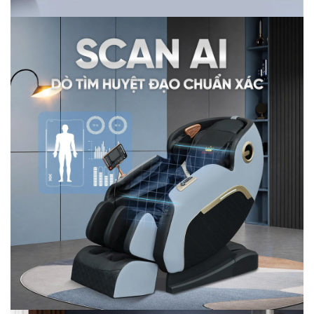
sóc triệt để từ đầu ngón chân tới tận gót chân với các
tác động ấn, miết, bấm huyệt chuyên sâu. Nhờ vậy bạn
sẽ gạt bỏ hoàn toàn mọi cơn đau nhức vùng chân sau
một ngày dài làm việc.
1.6 Đa dạng bài tập massage
Ghế massage Queen Crown QE98 Pro mang tới trải
nghiệm đa dạng cho người dùng với 5 bài tập tự động
được nghiên cứu kỹ lưỡng theo từng nhu cầu, từng đối
tượng sử dụng. Các bài tập này là sự kết hợp nhịp nhàng
của các kỹ thuật massage bằng rô bốt và hệ thống túi
khí tác động chuyên biệt vào từng vùng phục vụ tối đa
nhu cầu giảm đau nhức, thư giãn.
Không dừng lại ở đó, bạn cũng có thể tự thiết lập cho
mình một bài tập riêng biệt, phù hợp với nhu cầu bằng
cách điều chỉnh cường độ massage, tốc độ massage,
lực ép túi khí, lựa chọn vùng massage. Nhờ vậy cả gia
đình bạn đều có thể sử dụng ghế và tìm được bài tập