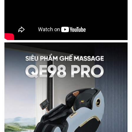
đáng đầu tư nhất hiện nay!
1. Điểm nổi bật chỉ có ở ghế
massage Queen Crown QE98 Pro
1.1 Thiết kế sang trọng, đẹp mắt
Ghế massage Queen Crown QE98 Pro được nghiên cứu,
chế tạo theo vóc dáng của người Việt đảm bảo ôm trọn
cơ thể. Điều này không chỉ mang lại sự thoải mái tối đa
cho người sử dụng mà còn nâng cao hiệu quả
massage.
Bên cạnh đó, QE98 Pro còn tạo điểm nhấn đặc biệt với
thiết kế cách tân kiểu mới, chất da PU cao cấp vân
Nappa căng bóng, mềm mịn càng làm tôn lên vẻ đẹp
tinh tế. Đặc biệt Queen Crown QE98 Pro gây ấn tượng
với tone màu xanh mới lạ, hút mắt đặt trong không gian
nào cũng nổi bật.