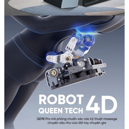
1.4 Nâng cấp hệ thống túi khí chân giúp
massage đầu gối chuyên sâu
Không dừng lại ở việc tác động thông thường bằng rô
bốt massage mà QE98 Pro còn được trang bị bằng hệ
thống túi khí kép toàn thân. Điều này giúp túi khí có thể
tác động với lực massage sâu, ôm trọn từng thớ cơ. Từ
đó kích thích máu lưu thông, loại bỏ hoàn toàn căng
cứng, nhức mỏi.
Đặc biệt, ghế massage Queen Crown QE98 Pro được
nâng cấp chiều dài túi khí chân gấp rưỡi giúp đầu gối
được chăm sóc trọn vẹn giúp bạn tận hưởng thư giãn
tầng sâu.
1.5 Cụm massage chân 360 độ thế hệ mới
chăm sóc toàn diện bàn chân
Queen Crown QE98 Pro cung cấp giải pháp chăm sóc
đôi bàn chân hoàn hảo bằng cụm massage chân 360
độ. Với cụm massage này đôi bàn chân sẽ được chăm