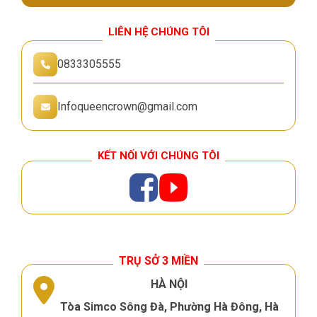
LIÊN HỆ CHÚNG TÔI
0833305555
Infoqueencrown@gmail.com
KẾT NỐI VỚI CHÚNG TÔI
TRỤ SỞ 3 MIỀN
HÀ NỘI
Tòa Simco Sông Đà, Phường Hà Đông, Hà