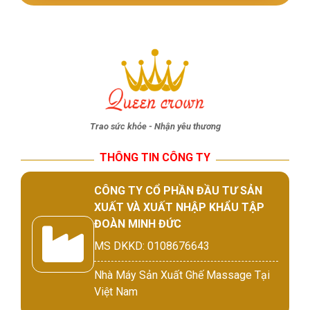
Trao sức khỏe - Nhận yêu thương
THÔNG TIN CÔNG TY
CÔNG TY CỔ PHẦN ĐẦU TƯ SẢN
XUẤT VÀ XUẤT NHẬP KHẨU TẬP
ĐOÀN MINH ĐỨC
MS DKKD: 0108676643
Nhà Máy Sản Xuất Ghế Massage Tại
Việt Nam