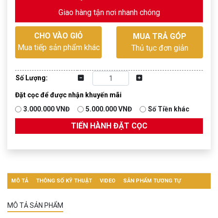
Giao hàng tận nơi nhanh chóng
CHO VÀO GIỎ
MUA TRẢ GÓP
Mua tiếp sản phẩm khác
Thủ tục đơn giản
Số Lượng:
Đặt cọc để được nhận khuyến mãi
3.000.000 VNĐ
5.000.000 VNĐ
Số Tiền khác
TIẾN HÀNH ĐẶT CỌC
MÔ TẢ
THÔNG SỐ KỸ THUẬT
VIDEO
SẢN PHẨM TƯƠNG TỰ
MÔ TẢ SẢN PHẨM