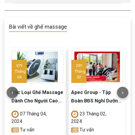
Bài viết về ghế massage
07Y
23Y
Tháng
Tháng
04
02
‹
›
Các Loại Ghế Massage
Apec Group - Tập
H
Dành Cho Người Cao
Đoàn BĐS Nghỉ Dưỡng
đ
Tuổi Chất Lượng
Lớn Nhất Việt Nam Đầu
m
07 Tháng 04,
23 Tháng 02,
Tư Ghế Massage Kinh
Q
2024
2024
2
Doanh Hiện Đại Của
c
Tư vấn
Tư vấn
Queen Crown
t