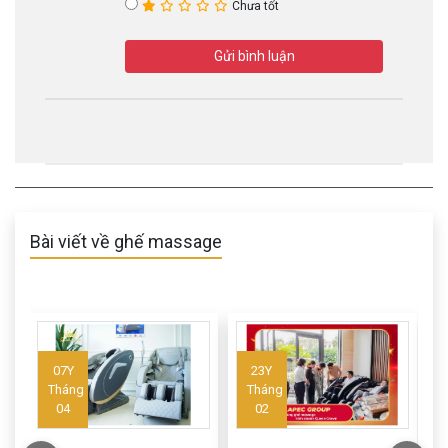
Chưa tốt
Gửi bình luận
Bài viết về ghế massage
07Y
23Y
Tháng
Tháng
04
02