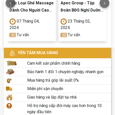
‹
›
Các Loại Ghế Massage
Apec Group - Tập
H
”
Dành Cho Người Cao
Đoàn BĐS Nghỉ Dưỡng
đ
Tuổi Chất Lượng
Lớn Nhất Việt Nam Đầu
m
07 Tháng 04,
23 Tháng 02,
ả
Tư Ghế Massage Kinh
Q
2024
2024
2
Doanh Hiện Đại Của
c
Tư vấn
Tư vấn
Queen Crown
t
YÊN TÂM MUA HÀNG
Cam kết sản phẩm chính hãng
Bảo hành 1 đổi 1 chuyên nghiệp, nhanh gọn
Mua hàng trả góp lãi suất 0%
Miễn phí vận chuyển
Giao hàng và lắp đặt tại nhà
Hỗ trợ nâng cấp đời máy cao hơn trong 10
ngày đầu tiên