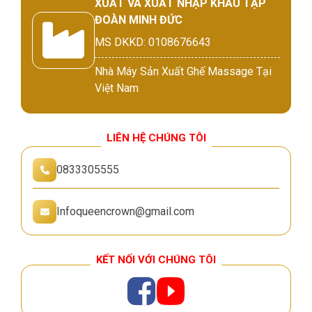
XUẤT VÀ XUẤT NHẬP KHẨU TẬP
ĐOÀN MINH ĐỨC
MS DKKD: 0108676643
Nhà Máy Sản Xuất Ghế Massage Tại
Việt Nam
LIÊN HỆ CHÚNG TÔI
0833305555
Infoqueencrown@gmail.com
KẾT NỐI VỚI CHÚNG TÔI