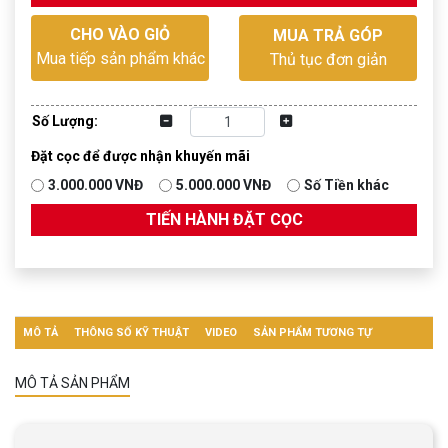
CHO VÀO GIỎ
MUA TRẢ GÓP
Mua tiếp sản phẩm khác
Thủ tục đơn giản
Số Lượng:
Đặt cọc để được nhận khuyến mãi
3.000.000 VNĐ
5.000.000 VNĐ
Số Tiền khác
TIẾN HÀNH ĐẶT CỌC
MÔ TẢ
THÔNG SỐ KỸ THUẬT
VIDEO
SẢN PHẨM TƯƠNG TỰ
MÔ TẢ SẢN PHẨM