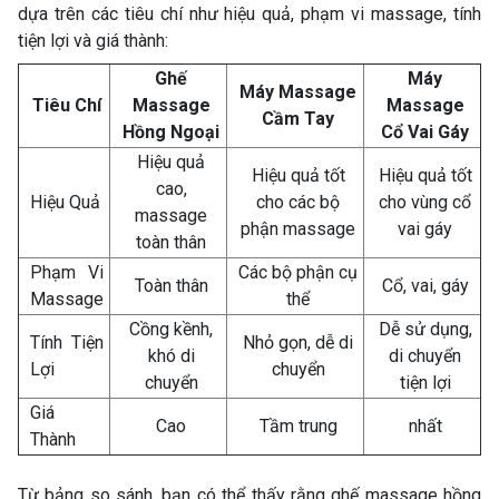
dựa trên các tiêu chí như hiệu quả, phạm vi massage, tính
tiện lợi và giá thành:
Ghế
Máy
Máy Massage
Tiêu Chí
Massage
Massage
Cầm Tay
Hồng Ngoại
Cổ Vai Gáy
Hiệu quả
Hiệu quả tốt
Hiệu quả tốt
cao,
Hiệu Quả
cho các bộ
cho vùng cổ
massage
phận massage
vai gáy
toàn thân
Phạm Vi
Các bộ phận cụ
Toàn thân
Cổ, vai, gáy
Massage
thể
Cồng kềnh,
Dễ sử dụng,
Tính Tiện
Nhỏ gọn, dễ di
khó di
di chuyển
Lợi
chuyển
chuyển
tiện lợi
Giá
Cao
Tầm trung
nhất
Thành
Từ bảng so sánh, bạn có thể thấy rằng ghế massage hồng