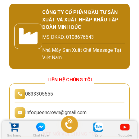
CÔNG TY CỔ PHẦN ĐẦU TƯ SẢN
XUẤT VÀ XUẤT NHẬP KHẨU TẬP
ĐOÀN MINH ĐỨC
MS DKKD: 0108676643
Nhà Máy Sản Xuất Ghế Massage Tại
Việt Nam
LIÊN HỆ CHÚNG TÔI
0833305555
Infoqueencrown@gmail.com
KẾT NỐI VỚI CHÚNG TÔI
Giỏ hàng
Chat Face
Zalo
Youtube