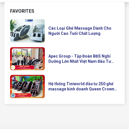
FAVORITES
Các Loại Ghế Massage Dành Cho
Người Cao Tuổi Chất Lượng
Apec Group - Tập Đoàn BĐS Nghỉ
Dưỡng Lớn Nhất Việt Nam Đầu Tư
Ghế Massage Kinh Doanh Hiện Đại
Của Queen Crown
Hệ thống Tiniworld đầu tư 250 ghế
massage kinh doanh Queen Crown
QC KD7 cho chuỗi cửa hàng toàn
quốc