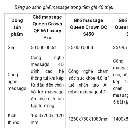
Bảng so sánh ghế massage trong tầm giá 40 triệu
Ghế massage
Dòng
Ghế massage
Ghế
Queen Crown
sản
Queen Crown QC
Queen
QE 66 Luxury
phẩm
S450
Pro
Giá
50.000.000đ
35.000.000đ
35.995
Công nghệ
Côn
massage 4D
massa
đỉnh cao, hệ
Công nghệ chăm
Công
cao, hệ
thống túi khí kép
sóc sức khỏe 4.0, trí
nghệ
kép t
từ đầu đến chân
tuệ nhân tạo AI,
massage
chân
hỗ trợ massage
robot massage 4D
massag
đa chiều, 5 bài
5 bài t
tập tự động
Kích
1650x700x1120
1260x750x1080mm
1400x
thước
mm