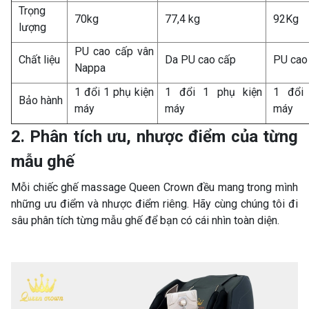
Trọng
70kg
77,4 kg
92Kg
lượng
PU cao cấp vân
Chất liệu
Da PU cao cấp
PU cao
Nappa
1 đổi 1 phụ kiện
1 đổi 1 phụ kiện
1 đổi
Bảo hành
máy
máy
máy
2. Phân tích ưu, nhược điểm của từng
mẫu ghế
Mỗi chiếc ghế massage Queen Crown đều mang trong mình
những ưu điểm và nhược điểm riêng. Hãy cùng chúng tôi đi
sâu phân tích từng mẫu ghế để bạn có cái nhìn toàn diện.