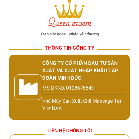
Trao sức khỏe - Nhận yêu thương
THÔNG TIN CÔNG TY
CÔNG TY CỔ PHẦN ĐẦU TƯ SẢN
XUẤT VÀ XUẤT NHẬP KHẨU TẬP
ĐOÀN MINH ĐỨC
MS DKKD: 0108676643
Nhà Máy Sản Xuất Ghế Massage Tại
Việt Nam
LIÊN HỆ CHÚNG TÔI