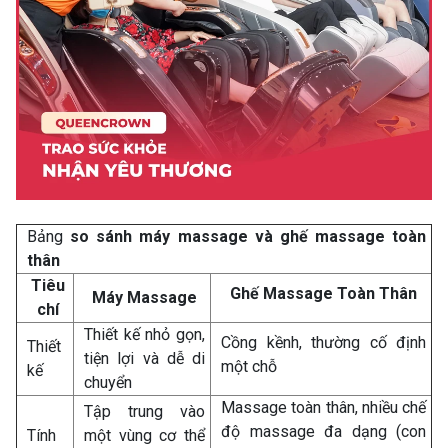
Bảng
so sánh máy massage và ghế massage toàn
thân
Tiêu
Ghế Massage Toàn Thân
Máy Massage
chí
Thiết kế nhỏ gọn,
Cồng kềnh, thường cố định
Thiết
tiện lợi và dễ di
một chỗ
kế
chuyển
Massage toàn thân, nhiều chế
Tập trung vào
độ massage đa dạng (con
Tính
một vùng cơ thể