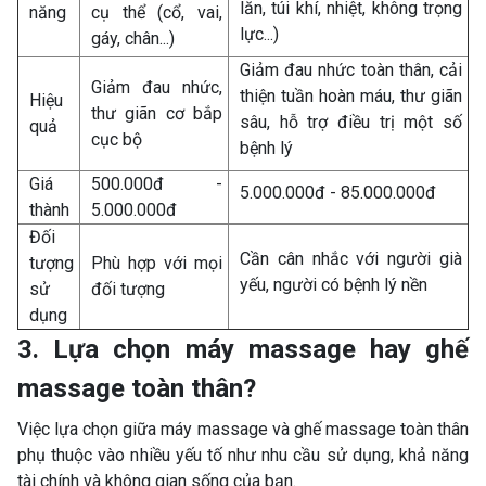
lăn, túi khí, nhiệt, không trọng
năng
cụ thể (cổ, vai,
lực...)
gáy, chân...)
Giảm đau nhức toàn thân, cải
Giảm đau nhức,
thiện tuần hoàn máu, thư giãn
Hiệu
thư giãn cơ bắp
sâu, hỗ trợ điều trị một số
quả
cục bộ
bệnh lý
Giá
500.000đ -
5.000.000đ - 85.000.000đ
thành
5.000.000đ
Đối
Cần cân nhắc với người già
tượng
Phù hợp với mọi
yếu, người có bệnh lý nền
sử
đối tượng
dụng
3. Lựa chọn máy massage hay ghế
massage toàn thân?
Việc lựa chọn giữa máy massage và ghế massage toàn thân
phụ thuộc vào nhiều yếu tố như nhu cầu sử dụng, khả năng
tài chính và không gian sống của bạn.