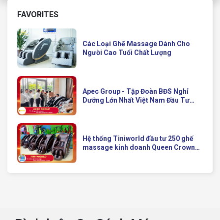
FAVORITES
Các Loại Ghế Massage Dành Cho
Người Cao Tuổi Chất Lượng
Apec Group - Tập Đoàn BĐS Nghỉ
Dưỡng Lớn Nhất Việt Nam Đầu Tư
Ghế Massage Kinh Doanh Hiện Đại
Của Queen Crown
Hệ thống Tiniworld đầu tư 250 ghế
massage kinh doanh Queen Crown
QC KD7 cho chuỗi cửa hàng toàn
quốc