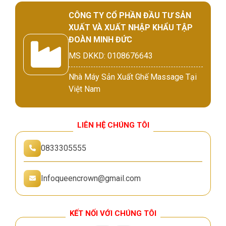
CÔNG TY CỔ PHẦN ĐẦU TƯ SẢN
XUẤT VÀ XUẤT NHẬP KHẨU TẬP
ĐOÀN MINH ĐỨC
MS DKKD: 0108676643
Nhà Máy Sản Xuất Ghế Massage Tại
Việt Nam
LIÊN HỆ CHÚNG TÔI
0833305555
Infoqueencrown@gmail.com
KẾT NỐI VỚI CHÚNG TÔI