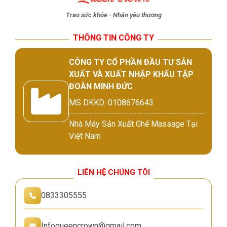
Trao sức khỏe - Nhận yêu thương
THÔNG TIN CÔNG TY
CÔNG TY CỔ PHẦN ĐẦU TƯ SẢN
XUẤT VÀ XUẤT NHẬP KHẨU TẬP
ĐOÀN MINH ĐỨC
MS DKKD: 0108676643
Nhà Máy Sản Xuất Ghế Massage Tại
Việt Nam
LIÊN HỆ CHÚNG TÔI
0833305555
Infoqueencrown@gmail.com