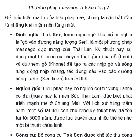
Phương pháp massage Tok Sen là gì?
Để thấu hiểu giá trị của liệu pháp này, chúng ta cần bắt đầu
từ những khái niệm nền tảng nhất.
Định nghĩa: Tok Sen
, trong ngôn ngữ Thái cổ có nghĩa
là "gõ vào đường năng lượng Sen", là một phương pháp
massage đặc trưng của Thái Lan. Kỹ thuật này sử
dụng một bộ công cụ chuyên biệt gồm búa gỗ (Limb)
và dùi/nêm gỗ (Khone) để tạo ra các nhịp gõ và sóng
rung động nhịp nhàng, tác động sâu vào các đường
năng lượng (Sen lines) trên cơ thể.
Nguồn gốc:
Liệu pháp này có nguồn cội từ vùng Lanna
cổ đại (ngày nay là miền Bắc Thái Lan), đặc biệt phát
triển mạnh mẽ ở Chiang Mai. Với lịch sử hàng trăm
năm, một số tài liệu còn cho rằng kỹ thuật này đã tồn
tại tới 5000 năm, được lưu truyền qua nhiều thế hệ như
một bí thuật chữa lành.
Công cụ:
Bộ công cụ
Tok Sen
được chế tác thủ công