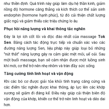
như thiền định. Quá trình này giúp làm dịu hệ thần kinh, giảm
nồng độ hormone căng thẳng và kích thích cơ thể sản sinh
endorphin (hormone hạnh phúc), từ đó cải thiện chất lượng
giấc ngủ và giảm thiểu các triệu chứng lo âu.
Phục hồi năng lượng và khai thông tắc nghẽn
Đây là lợi ích cốt lõi và độc đáo nhất của massage
Tok
Sen
. Bằng cách tác động trực tiếp và chuẩn xác vào các
đường năng lượng Sen, liệu pháp này giúp loại bỏ những
"nút thắt" năng lượng gây ra cảm giác mệt mỏi, uể oải. Sau
một buổi massage, bạn sẽ cảm nhận được một luồng sinh
khí mới, cơ thể trở nên nhẹ nhõm và tràn đầy sức sống.
Tăng cường tính linh hoạt và vận động
Khi các bó cơ được giải tỏa khỏi tình trạng căng cứng và
các điểm tắc nghẽn được khai thông, áp lực lên các khớp
xương sẽ giảm đi đáng kể. Điều này giúp cải thiện biên độ
vận động của khớp, khiến cơ thể trở nên linh hoạt và dẻo dai
hơn.