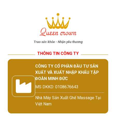
Trao sức khỏe - Nhận yêu thương
THÔNG TIN CÔNG TY
CÔNG TY CỔ PHẦN ĐẦU TƯ SẢN
XUẤT VÀ XUẤT NHẬP KHẨU TẬP
ĐOÀN MINH ĐỨC
MS DKKD: 0108676643
Nhà Máy Sản Xuất Ghế Massage Tại
Việt Nam