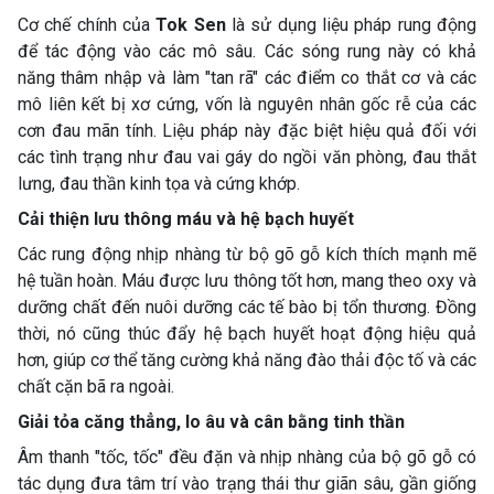
Cơ chế chính của
Tok Sen
là sử dụng liệu pháp rung động
để tác động vào các mô sâu. Các sóng rung này có khả
năng thâm nhập và làm "tan rã" các điểm co thắt cơ và các
mô liên kết bị xơ cứng, vốn là nguyên nhân gốc rễ của các
cơn đau mãn tính. Liệu pháp này đặc biệt hiệu quả đối với
các tình trạng như đau vai gáy do ngồi văn phòng, đau thắt
lưng, đau thần kinh tọa và cứng khớp.
Cải thiện lưu thông máu và hệ bạch huyết
Các rung động nhịp nhàng từ bộ gõ gỗ kích thích mạnh mẽ
hệ tuần hoàn. Máu được lưu thông tốt hơn, mang theo oxy và
dưỡng chất đến nuôi dưỡng các tế bào bị tổn thương. Đồng
thời, nó cũng thúc đẩy hệ bạch huyết hoạt động hiệu quả
hơn, giúp cơ thể tăng cường khả năng đào thải độc tố và các
chất cặn bã ra ngoài.
Giải tỏa căng thẳng, lo âu và cân bằng tinh thần
Âm thanh "tốc, tốc" đều đặn và nhịp nhàng của bộ gõ gỗ có
tác dụng đưa tâm trí vào trạng thái thư giãn sâu, gần giống