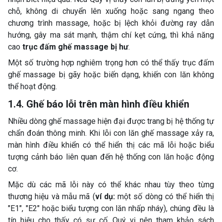
chỗ, không di chuyển lên xuống hoặc sang ngang theo
chương trình massage, hoặc bị lệch khỏi đường ray dẫn
hướng, gây ma sát mạnh, thậm chí kẹt cứng, thì khả năng
cao
trục đấm ghế massage bị hư
.
Một số trường hợp nghiêm trọng hơn có thể thấy trục đấm
ghế massage bị gãy hoặc biến dạng, khiến con lăn không
thể hoạt động.
1.4. Ghế báo lỗi trên màn hình điều khiển
Nhiều dòng ghế massage hiện đại được trang bị hệ thống tự
chẩn đoán thông minh. Khi lỗi con lăn ghế massage xảy ra,
màn hình điều khiển có thể hiển thị các mã lỗi hoặc biểu
tượng cảnh báo liên quan đến hệ thống con lăn hoặc động
cơ.
Mặc dù các mã lỗi này có thể khác nhau tùy theo từng
thương hiệu và mẫu mã (
ví dụ:
một số dòng có thể hiển thị
"E1", "E2" hoặc biểu tượng con lăn nhấp nháy), chúng đều là
tín hiệu cho thấy có sự cố. Quý vị nên tham khảo sách