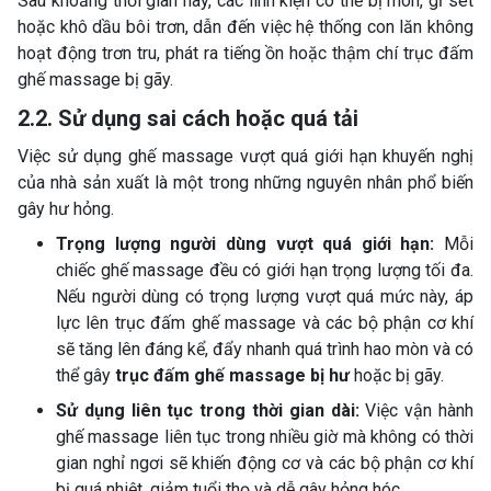
Sau khoảng thời gian này, các linh kiện có thể bị mòn, gỉ sét
hoặc khô dầu bôi trơn, dẫn đến việc hệ thống con lăn không
hoạt động trơn tru, phát ra tiếng ồn hoặc thậm chí trục đấm
ghế massage bị gãy.
2.2. Sử dụng sai cách hoặc quá tải
Việc sử dụng ghế massage vượt quá giới hạn khuyến nghị
của nhà sản xuất là một trong những nguyên nhân phổ biến
gây hư hỏng.
Trọng lượng người dùng vượt quá giới hạn:
Mỗi
chiếc ghế massage đều có giới hạn trọng lượng tối đa.
Nếu người dùng có trọng lượng vượt quá mức này, áp
lực lên trục đấm ghế massage và các bộ phận cơ khí
sẽ tăng lên đáng kể, đẩy nhanh quá trình hao mòn và có
thể gây
trục đấm ghế massage bị hư
hoặc bị gãy.
Sử dụng liên tục trong thời gian dài:
Việc vận hành
ghế massage liên tục trong nhiều giờ mà không có thời
gian nghỉ ngơi sẽ khiến động cơ và các bộ phận cơ khí
bị quá nhiệt, giảm tuổi thọ và dễ gây hỏng hóc.