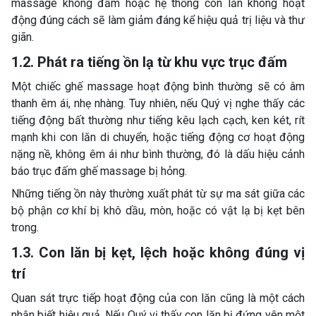
massage không đấm hoặc hệ thống con lăn không hoạt
động đúng cách sẽ làm giảm đáng kể hiệu quả trị liệu và thư
giãn.
1.2. Phát ra tiếng ồn lạ từ khu vực trục đấm
Một chiếc ghế massage hoạt động bình thường sẽ có âm
thanh êm ái, nhẹ nhàng. Tuy nhiên, nếu Quý vị nghe thấy các
tiếng động bất thường như tiếng kêu lạch cạch, ken két, rít
mạnh khi con lăn di chuyển, hoặc tiếng động cơ hoạt động
nặng nề, không êm ái như bình thường, đó là dấu hiệu cảnh
báo trục đấm ghế massage bị hỏng.
Những tiếng ồn này thường xuất phát từ sự ma sát giữa các
bộ phận cơ khí bị khô dầu, mòn, hoặc có vật lạ bị kẹt bên
trong.
1.3. Con lăn bị kẹt, lệch hoặc không đúng vị
trí
Quan sát trực tiếp hoạt động của con lăn cũng là một cách
nhận biết hiệu quả. Nếu Quý vị thấy con lăn bị đứng yên một