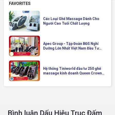
FAVORITES
Các Loại Ghế Massage Dành Cho
Người Cao Tuổi Chất Lượng
Apec Group - Tập Đoàn BĐS Nghỉ
Dưỡng Lớn Nhất Việt Nam Đầu Tư
Ghế Massage Kinh Doanh Hiện Đại
Của Queen Crown
Hệ thống Tiniworld đầu tư 250 ghế
massage kinh doanh Queen Crown
QC KD7 cho chuỗi cửa hàng toàn
quốc
Bình luận Dấu Hiệu Trục Đấm