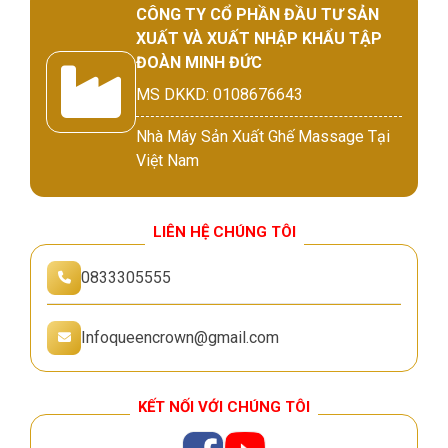
CÔNG TY CỔ PHẦN ĐẦU TƯ SẢN
XUẤT VÀ XUẤT NHẬP KHẨU TẬP
ĐOÀN MINH ĐỨC
MS DKKD: 0108676643
Nhà Máy Sản Xuất Ghế Massage Tại
Việt Nam
LIÊN HỆ CHÚNG TÔI
0833305555
Infoqueencrown@gmail.com
KẾT NỐI VỚI CHÚNG TÔI