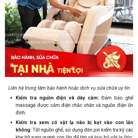
Liên hệ trung tâm bảo hành hoặc dịch vụ sửa chữa uy tín
Kiểm tra nguồn điện và dây cắm:
Đảm bảo ghế
massage được cắm điện chắc chắn và nguồn điện ổn
định.
Kiểm tra xem có vật lạ nào bị kẹt vào con lăn
không:
Tắt nguồn ghế, sử dụng đèn pin kiểm tra kỹ các
khe hở xung quanh con lăn để tìm và loại bỏ vật lạ (tóc,