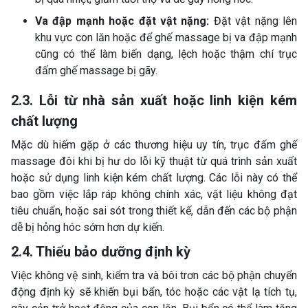
Va đập mạnh hoặc đặt vật nặng:
Đặt vật nặng lên
khu vực con lăn hoặc để ghế massage bị va đập mạnh
cũng có thể làm biến dạng, lệch hoặc thậm chí trục
đấm ghế massage bị gãy.
2.3. Lỗi từ nhà sản xuất hoặc linh kiện kém
chất lượng
Mặc dù hiếm gặp ở các thương hiệu uy tín, trục đấm ghế
massage đôi khi bị hư do lỗi kỹ thuật từ quá trình sản xuất
hoặc sử dụng linh kiện kém chất lượng. Các lỗi này có thể
bao gồm việc lắp ráp không chính xác, vật liệu không đạt
tiêu chuẩn, hoặc sai sót trong thiết kế, dẫn đến các bộ phận
dễ bị hỏng hóc sớm hơn dự kiến.
2.4. Thiếu bảo dưỡng định kỳ
Việc không vệ sinh, kiểm tra và bôi trơn các bộ phận chuyển
động định kỳ sẽ khiến bụi bẩn, tóc hoặc các vật lạ tích tụ,