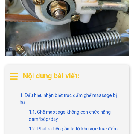
Nội dung bài viết:
1. Dấu hiệu nhận biết trục đấm ghế massage bị
hư
1.1. Ghế massage không còn chức năng
đấm/bóp/day
1.2. Phát ra tiếng ồn lạ từ khu vực trục đấm