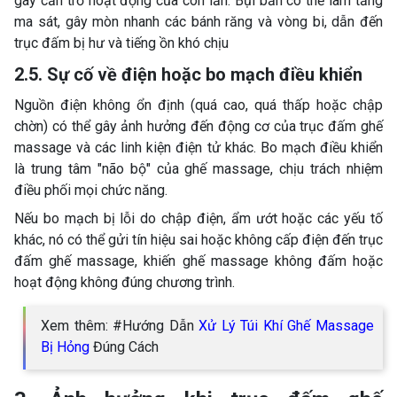
gây cản trở hoạt động của con lăn. Bụi bẩn có thể làm tăng
ma sát, gây mòn nhanh các bánh răng và vòng bi, dẫn đến
trục đấm bị hư và tiếng ồn khó chịu
2.5. Sự cố về điện hoặc bo mạch điều khiển
Nguồn điện không ổn định (quá cao, quá thấp hoặc chập
chờn) có thể gây ảnh hưởng đến động cơ của trục đấm ghế
massage và các linh kiện điện tử khác. Bo mạch điều khiển
là trung tâm "não bộ" của ghế massage, chịu trách nhiệm
điều phối mọi chức năng.
Nếu bo mạch bị lỗi do chập điện, ẩm ướt hoặc các yếu tố
khác, nó có thể gửi tín hiệu sai hoặc không cấp điện đến trục
đấm ghế massage, khiến ghế massage không đấm hoặc
hoạt động không đúng chương trình.
Xem thêm: #Hướng Dẫn
Xử Lý Túi Khí Ghế Massage
Bị Hỏng
Đúng Cách