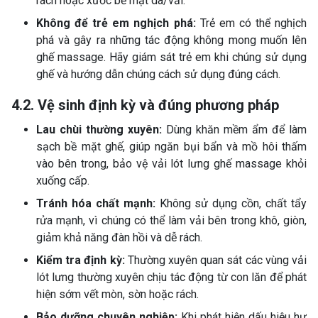
rách hoặc xước bề mặt da/vải.
Không để trẻ em nghịch phá:
Trẻ em có thể nghịch
phá và gây ra những tác động không mong muốn lên
ghế massage. Hãy giám sát trẻ em khi chúng sử dụng
ghế và hướng dẫn chúng cách sử dụng đúng cách.
4.2. Vệ sinh định kỳ và đúng phương pháp
Lau chùi thường xuyên:
Dùng khăn mềm ẩm để làm
sạch bề mặt ghế, giúp ngăn bụi bẩn và mồ hôi thấm
vào bên trong, bảo vệ vải lót lưng ghế massage khỏi
xuống cấp.
Tránh hóa chất mạnh:
Không sử dụng cồn, chất tẩy
rửa mạnh, vì chúng có thể làm vải bên trong khô, giòn,
giảm khả năng đàn hồi và dễ rách.
Kiểm tra định kỳ:
Thường xuyên quan sát các vùng vải
lót lưng thường xuyên chịu tác động từ con lăn để phát
hiện sớm vết mòn, sờn hoặc rách.
Bảo dưỡng chuyên nghiệp:
Khi phát hiện dấu hiệu hư