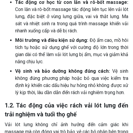
Tác động cơ học từ con lăn và rô-bốt massage:
Con lăn và rô-bốt massage tác động liên tục lên vải lót
lưng, đặc biệt ở vùng lưng giữa, vai và thắt lưng. Ma
sát và nhiệt sinh ra trong quá trình massage khiến vải
nhanh xuống cấp và dễ bị rách.
Môi trường và điều kiện sử dụng:
Độ ẩm cao, mồ hôi
tích tụ hoặc sử dụng ghế với cường độ lớn trong thời
gian dài có thể làm vải lót lưng bị ẩm, mục và giảm khả
năng chịu lực.
Vệ sinh và bảo dưỡng không đúng cách:
Vệ sinh
không đúng phương pháp hoặc bỏ qua việc kiểm tra
định kỳ khiến các dấu hiệu hư hỏng nhỏ không được xử
lý kịp thời, lâu dần dẫn đến rách vải nghiêm trọng hơn.
1.2. Tác động của việc rách vải lót lưng đến
trải nghiệm và tuổi thọ ghế
Vải lót lưng không chỉ ảnh hưởng đến cảm giác khi
massage mà còn đóng vai trò bảo vệ các bộ phận bên trong