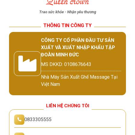
Trao sức khỏe - Nhận yêu thương
THÔNG TIN CÔNG TY
CÔNG TY CỔ PHẦN ĐẦU TƯ SẢN
XUẤT VÀ XUẤT NHẬP KHẨU TẬP
ĐOÀN MINH ĐỨC
MS DKKD: 0108676643
Nhà Máy Sản Xuất Ghế Massage Tại
Việt Nam
LIÊN HỆ CHÚNG TÔI
0833305555