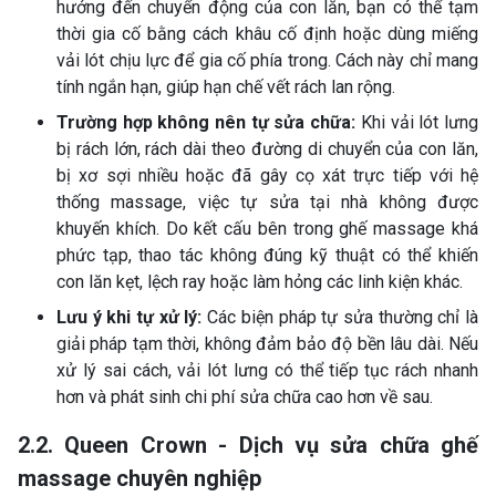
hưởng đến chuyển động của con lăn, bạn có thể tạm
thời gia cố bằng cách khâu cố định hoặc dùng miếng
vải lót chịu lực để gia cố phía trong. Cách này chỉ mang
tính ngắn hạn, giúp hạn chế vết rách lan rộng.
Trường hợp không nên tự sửa chữa:
Khi vải lót lưng
bị rách lớn, rách dài theo đường di chuyển của con lăn,
bị xơ sợi nhiều hoặc đã gây cọ xát trực tiếp với hệ
thống massage, việc tự sửa tại nhà không được
khuyến khích. Do kết cấu bên trong ghế massage khá
phức tạp, thao tác không đúng kỹ thuật có thể khiến
con lăn kẹt, lệch ray hoặc làm hỏng các linh kiện khác.
Lưu ý khi tự xử lý:
Các biện pháp tự sửa thường chỉ là
giải pháp tạm thời, không đảm bảo độ bền lâu dài. Nếu
xử lý sai cách, vải lót lưng có thể tiếp tục rách nhanh
hơn và phát sinh chi phí sửa chữa cao hơn về sau.
2.2. Queen Crown - Dịch vụ sửa chữa ghế
massage chuyên nghiệp