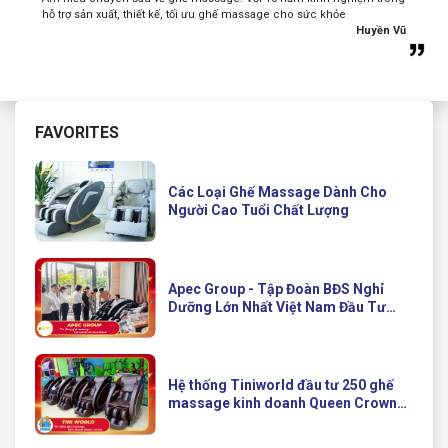
hỗ trợ sản xuất, thiết kế, tối ưu ghế massage cho sức khỏe
Huyền Vũ
FAVORITES
Các Loại Ghế Massage Dành Cho
Người Cao Tuổi Chất Lượng
Apec Group - Tập Đoàn BĐS Nghỉ
Dưỡng Lớn Nhất Việt Nam Đầu Tư
Ghế Massage Kinh Doanh Hiện Đại
Của Queen Crown
Hệ thống Tiniworld đầu tư 250 ghế
massage kinh doanh Queen Crown
QC KD7 cho chuỗi cửa hàng toàn
quốc