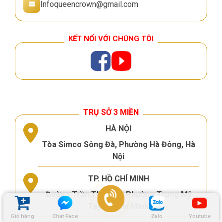
Infoqueencrown@gmail.com
KẾT NỐI VỚI CHÚNG TÔI
TRỤ SỞ 3 MIỀN
HÀ NỘI
Tòa Simco Sông Đà, Phường Hà Đông, Hà
Nội
TP. HỒ CHÍ MINH
Đường Trần Thị Năm, Phường Trung Mỹ
Tây, Hồ Chí Minh
Giỏ hàng
Chat Face
Zalo
Youtube