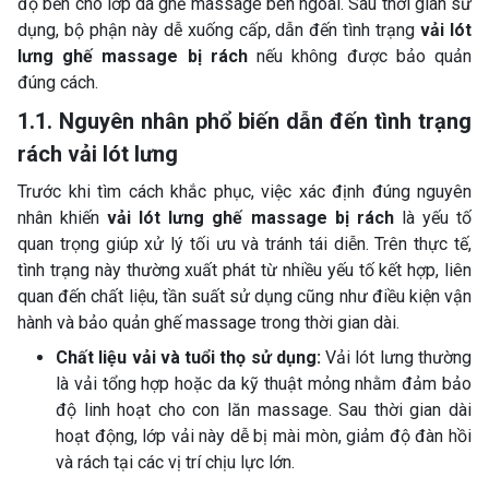
độ bền cho lớp da ghế massage bên ngoài. Sau thời gian sử
dụng, bộ phận này dễ xuống cấp, dẫn đến tình trạng
vải lót
lưng ghế massage bị rách
nếu không được bảo quản
đúng cách.
1.1. Nguyên nhân phổ biến dẫn đến tình trạng
rách vải lót lưng
Trước khi tìm cách khắc phục, việc xác định đúng nguyên
nhân khiến
vải lót lưng ghế massage bị rách
là yếu tố
quan trọng giúp xử lý tối ưu và tránh tái diễn. Trên thực tế,
tình trạng này thường xuất phát từ nhiều yếu tố kết hợp, liên
quan đến chất liệu, tần suất sử dụng cũng như điều kiện vận
hành và bảo quản ghế massage trong thời gian dài.
Chất liệu vải và tuổi thọ sử dụng:
Vải lót lưng thường
là vải tổng hợp hoặc da kỹ thuật mỏng nhằm đảm bảo
độ linh hoạt cho con lăn massage. Sau thời gian dài
hoạt động, lớp vải này dễ bị mài mòn, giảm độ đàn hồi
và rách tại các vị trí chịu lực lớn.