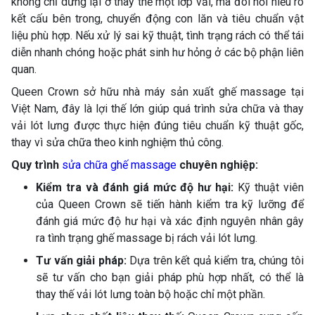
không chỉ dừng lại ở thay thế một lớp vải, mà đòi hỏi hiểu rõ
kết cấu bên trong, chuyển động con lăn và tiêu chuẩn vật
liệu phù hợp. Nếu xử lý sai kỹ thuật, tình trạng rách có thể tái
diễn nhanh chóng hoặc phát sinh hư hỏng ở các bộ phận liên
quan.
Queen Crown sở hữu nhà máy sản xuất ghế massage tại
Việt Nam, đây là lợi thế lớn giúp quá trình sửa chữa và thay
vải lót lưng được thực hiện đúng tiêu chuẩn kỹ thuật gốc,
thay vì sửa chữa theo kinh nghiệm thủ công.
Quy trình
sửa chữa ghế massage
chuyên nghiệp:
Kiểm tra và đánh giá mức độ hư hại:
Kỹ thuật viên
của Queen Crown sẽ tiến hành kiểm tra kỹ lưỡng để
đánh giá mức độ hư hại và xác định nguyên nhân gây
ra tình trạng ghế massage bị rách vải lót lưng.
Tư vấn giải pháp:
Dựa trên kết quả kiểm tra, chúng tôi
sẽ tư vấn cho bạn giải pháp phù hợp nhất, có thể là
thay thế vải lót lưng toàn bộ hoặc chỉ một phần.