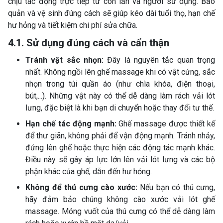
chịu tác động trực tiếp từ con lăn và người sử dụng. Bảo
quản và vệ sinh đúng cách sẽ giúp kéo dài tuổi thọ, hạn chế
hư hỏng và tiết kiệm chi phí sửa chữa.
4.1. Sử dụng đúng cách và cẩn thận
Tránh vật sắc nhọn:
Đây là nguyên tắc quan trọng
nhất. Không ngồi lên ghế massage khi có vật cứng, sắc
nhọn trong túi quần áo (như chìa khóa, điện thoại,
bút,...). Những vật này có thể dễ dàng làm rách vải lót
lưng, đặc biệt là khi bạn di chuyển hoặc thay đổi tư thế.
Hạn chế tác động mạnh:
Ghế massage được thiết kế
để thư giãn, không phải để vận động mạnh. Tránh nhảy,
đứng lên ghế hoặc thực hiện các động tác mạnh khác.
Điều này sẽ gây áp lực lớn lên vải lót lưng và các bộ
phận khác của ghế, dẫn đến hư hỏng.
Không để thú cưng cào xước:
Nếu bạn có thú cưng,
hãy đảm bảo chúng không cào xước vải lót ghế
massage. Móng vuốt của thú cưng có thể dễ dàng làm