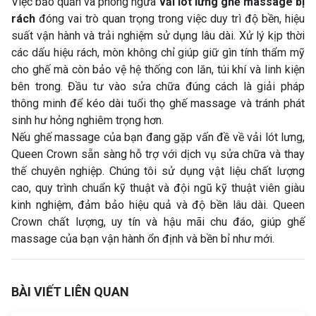
Việc bảo quản và phòng ngừa
vải lót lưng ghế massage bị
rách
đóng vai trò quan trọng trong việc duy trì độ bền, hiệu
suất vận hành và trải nghiệm sử dụng lâu dài. Xử lý kịp thời
các dấu hiệu rách, mòn không chỉ giúp giữ gìn tính thẩm mỹ
cho ghế mà còn bảo vệ hệ thống con lăn, túi khí và linh kiện
bên trong. Đầu tư vào sửa chữa đúng cách là giải pháp
thông minh để kéo dài tuổi thọ ghế massage và tránh phát
sinh hư hỏng nghiêm trọng hơn.
Nếu ghế massage của bạn đang gặp vấn đề về vải lót lưng,
Queen Crown sẵn sàng hỗ trợ với dịch vụ sửa chữa và thay
thế chuyên nghiệp. Chúng tôi sử dụng vật liệu chất lượng
cao, quy trình chuẩn kỹ thuật và đội ngũ kỹ thuật viên giàu
kinh nghiệm, đảm bảo hiệu quả và độ bền lâu dài. Queen
Crown chất lượng, uy tín và hậu mãi chu đáo, giúp ghế
massage của bạn vận hành ổn định và bền bỉ như mới.
BÀI VIẾT LIÊN QUAN