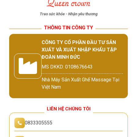
Trao sức khỏe - Nhận yêu thương
THÔNG TIN CÔNG TY
CÔNG TY CỔ PHẦN ĐẦU TƯ SẢN
XUẤT VÀ XUẤT NHẬP KHẨU TẬP
ĐOÀN MINH ĐỨC
MS DKKD: 0108676643
Nhà Máy Sản Xuất Ghế Massage Tại
Việt Nam
LIÊN HỆ CHÚNG TÔI
0833305555