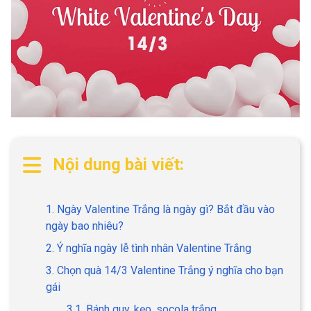
Nội dung bài viết:
1. Ngày Valentine Trắng là ngày gì? Bắt đầu vào
ngày bao nhiêu?
2. Ý nghĩa ngày lễ tình nhân Valentine Trắng
3. Chọn quà 14/3 Valentine Trắng ý nghĩa cho bạn
gái
3.1. Bánh quy, kẹo, socola trắng