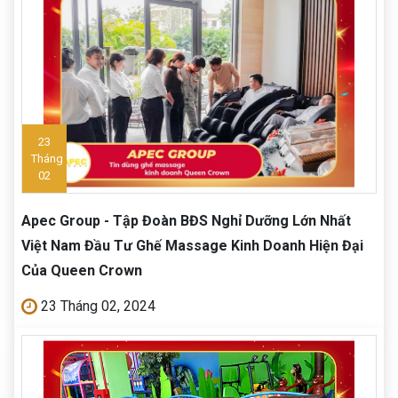
23
Tháng
02
Apec Group - Tập Đoàn BĐS Nghỉ Dưỡng Lớn Nhất
Việt Nam Đầu Tư Ghế Massage Kinh Doanh Hiện Đại
Của Queen Crown
23 Tháng 02, 2024