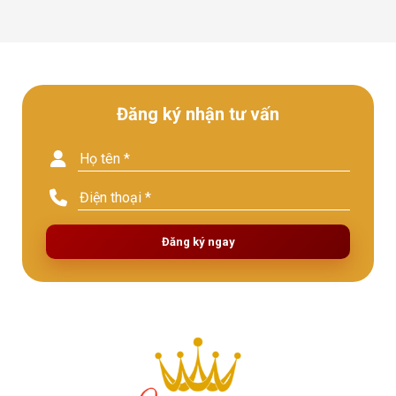
Đăng ký nhận tư vấn
Đăng ký ngay