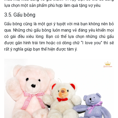
lựa chọn một sản phẩm phù hợp làm quà tặng vợ yêu.
3.5. Gấu bông
Gấu bông cũng là một gợi ý tuyệt vời mà bạn không nên bỏ
qua. Những chú gấu bông luôn mang vẻ đáng yêu khiến mọi
cô gái đều xiêu lòng. Bạn có thể lựa chọn những chú gấu
được gắn hình trái tim hoặc có dòng chữ “I love you” thì sẽ
rất ý nghĩa giúp bạn thể hiện được tâm ý.