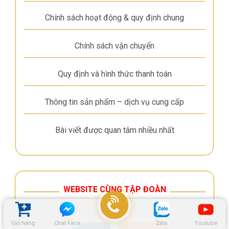
Chính sách hoạt động & quy định chung
Chính sách vận chuyển
Quy định và hình thức thanh toán
Thông tin sản phẩm – dịch vụ cung cấp
Bài viết được quan tâm nhiều nhất
WEBSITE CÙNG TẬP ĐOÀN
Giỏ hàng
Chat Face
Zalo
Youtube