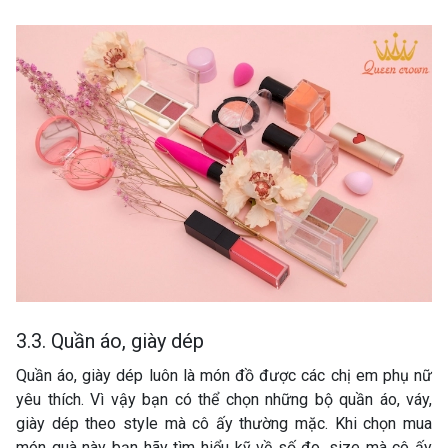
3.3. Quần áo, giày dép
Quần áo, giày dép luôn là món đồ được các chị em phụ nữ
yêu thích. Vì vậy bạn có thể chọn những bộ quần áo, váy,
giày dép theo style mà cô ấy thường mặc. Khi chọn mua
món quà này bạn hãy tìm hiểu kỹ về số đo, size mà cô ấy