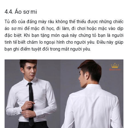
4.4. Áo sơ mi
Tủ đồ của đấng mày râu không thể thiếu được những chiếc
áo sơ mi để mặc đi học, đi làm, đi chơi hoặc mặc vào dịp
đặc biệt. Khi bạn tặng món quà này chứng tỏ bạn là người
tinh tế biết chăm lo ngoại hình cho người yêu. Điều này giúp
bạn ghi điểm tuyệt đối trong mắt người yêu.