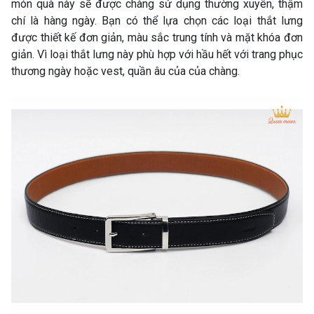
món quà này sẽ được chàng sử dụng thường xuyên, thậm
chí là hàng ngày. Bạn có thể lựa chọn các loại thắt lưng
được thiết kế đơn giản, màu sắc trung tính và mặt khóa đơn
giản. Vì loại thắt lưng này phù hợp với hầu hết với trang phục
thương ngày hoặc vest, quần âu của của chàng.