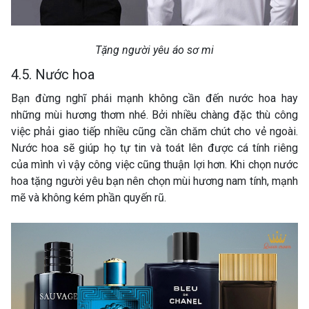
Tặng người yêu áo sơ mi
4.5. Nước hoa
Bạn đừng nghĩ phái mạnh không cần đến nước hoa hay
những mùi hương thơm nhé. Bởi nhiều chàng đặc thù công
việc phải giao tiếp nhiều cũng cần chăm chút cho vẻ ngoài.
Nước hoa sẽ giúp họ tự tin và toát lên được cá tính riêng
của mình vì vậy công việc cũng thuận lợi hơn. Khi chọn nước
hoa tặng người yêu bạn nên chọn mùi hương nam tính, mạnh
mẽ và không kém phần quyến rũ.