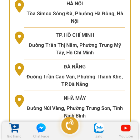
HÀ NỘI
Tòa Simco Sông Đà, Phường Hà Đông, Hà
Nội
TP. HỒ CHÍ MINH
Đường Trần Thị Năm, Phường Trung Mỹ
Tây, Hồ Chí Minh
ĐÀ NẴNG
Đường Trần Cao Vân, Phường Thanh Khê,
TP.Đà Nẵng
NHÀ MÁY
Đường Núi Vàng, Phường Trung Sơn, Tỉnh
Ninh Bình
Giỏ hàng
Chat Face
Zalo
Youtube