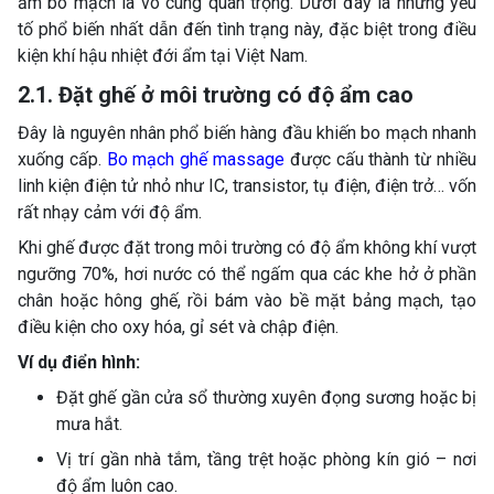
ẩm bo mạch là vô cùng quan trọng. Dưới đây là những yếu
tố phổ biến nhất dẫn đến tình trạng này, đặc biệt trong điều
kiện khí hậu nhiệt đới ẩm tại Việt Nam.
2.1. Đặt ghế ở môi trường có độ ẩm cao
Đây là nguyên nhân phổ biến hàng đầu khiến bo mạch nhanh
xuống cấp.
Bo mạch ghế massage
được cấu thành từ nhiều
linh kiện điện tử nhỏ như IC, transistor, tụ điện, điện trở… vốn
rất nhạy cảm với độ ẩm.
Khi ghế được đặt trong môi trường có độ ẩm không khí vượt
ngưỡng 70%, hơi nước có thể ngấm qua các khe hở ở phần
chân hoặc hông ghế, rồi bám vào bề mặt bảng mạch, tạo
điều kiện cho oxy hóa, gỉ sét và chập điện.
Ví dụ điển hình:
Đặt ghế gần cửa sổ thường xuyên đọng sương hoặc bị
mưa hắt.
Vị trí gần nhà tắm, tầng trệt hoặc phòng kín gió – nơi
độ ẩm luôn cao.