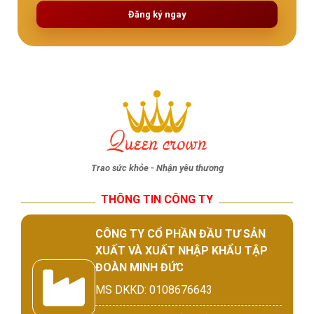
Đăng ký ngay
Trao sức khỏe - Nhận yêu thương
THÔNG TIN CÔNG TY
CÔNG TY CỔ PHẦN ĐẦU TƯ SẢN
XUẤT VÀ XUẤT NHẬP KHẨU TẬP
ĐOÀN MINH ĐỨC
MS DKKD: 0108676643