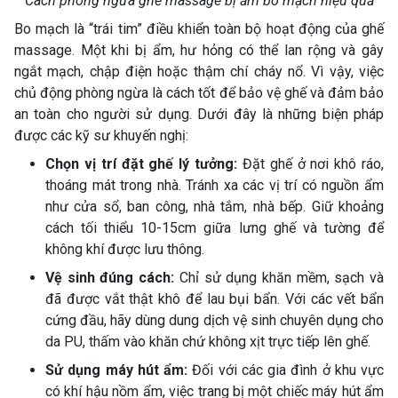
Cách phòng ngừa ghế massage bị ẩm bo mạch hiệu quả
Bo mạch là “trái tim” điều khiển toàn bộ hoạt động của ghế
massage. Một khi bị ẩm, hư hỏng có thể lan rộng và gây
ngắt mạch, chập điện hoặc thậm chí cháy nổ. Vì vậy, việc
chủ động phòng ngừa là cách tốt để bảo vệ ghế và đảm bảo
an toàn cho người sử dụng. Dưới đây là những biện pháp
được các kỹ sư khuyến nghị:
Chọn vị trí đặt ghế lý tưởng:
Đặt ghế ở nơi khô ráo,
thoáng mát trong nhà. Tránh xa các vị trí có nguồn ẩm
như cửa sổ, ban công, nhà tắm, nhà bếp. Giữ khoảng
cách tối thiểu 10-15cm giữa lưng ghế và tường để
không khí được lưu thông.
Vệ sinh đúng cách:
Chỉ sử dụng khăn mềm, sạch và
đã được vắt thật khô để lau bụi bẩn. Với các vết bẩn
cứng đầu, hãy dùng dung dịch vệ sinh chuyên dụng cho
da PU, thấm vào khăn chứ không xịt trực tiếp lên ghế.
Sử dụng máy hút ẩm:
Đối với các gia đình ở khu vực
có khí hậu nồm ẩm, việc trang bị một chiếc máy hút ẩm