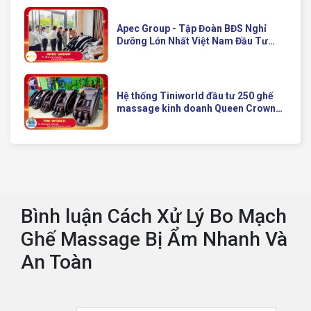
Apec Group - Tập Đoàn BĐS Nghỉ
Dưỡng Lớn Nhất Việt Nam Đầu Tư
Ghế Massage Kinh Doanh Hiện Đại
Của Queen Crown
Hệ thống Tiniworld đầu tư 250 ghế
massage kinh doanh Queen Crown
QC KD7 cho chuỗi cửa hàng toàn
quốc
Bình luận Cách Xử Lý Bo Mạch
Ghế Massage Bị Ẩm Nhanh Và
An Toàn