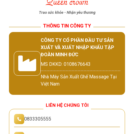
Trao sức khỏe - Nhận yêu thương
THÔNG TIN CÔNG TY
CÔNG TY CỔ PHẦN ĐẦU TƯ SẢN
XUẤT VÀ XUẤT NHẬP KHẨU TẬP
ĐOÀN MINH ĐỨC
MS DKKD: 0108676643
Nhà Máy Sản Xuất Ghế Massage Tại
Việt Nam
LIÊN HỆ CHÚNG TÔI
0833305555