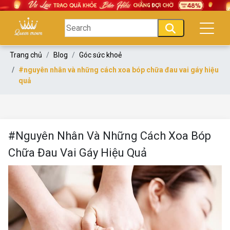
Trang chủ
Blog
Góc sức khoẻ
#nguyên nhân và những cách xoa bóp chữa đau vai gáy hiệu
quả
#Nguyên Nhân Và Những Cách Xoa Bóp
Chữa Đau Vai Gáy Hiệu Quả