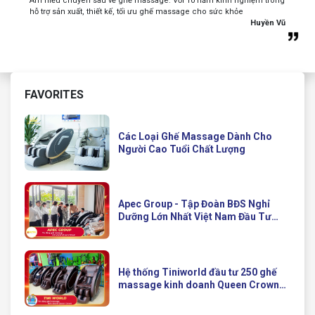
Am hiểu chuyên sâu về ghế massage. Với 10 năm kinh nghiệm trong
hỗ trợ sản xuất, thiết kế, tối ưu ghế massage cho sức khỏe
Huyền Vũ
FAVORITES
Các Loại Ghế Massage Dành Cho
Người Cao Tuổi Chất Lượng
Apec Group - Tập Đoàn BĐS Nghỉ
Dưỡng Lớn Nhất Việt Nam Đầu Tư
Ghế Massage Kinh Doanh Hiện Đại
Của Queen Crown
Hệ thống Tiniworld đầu tư 250 ghế
massage kinh doanh Queen Crown
QC KD7 cho chuỗi cửa hàng toàn
quốc