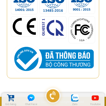
Copyright by Queencrown. All rights reserved
Giỏ hàng
Chat Face
Zalo
Youtube