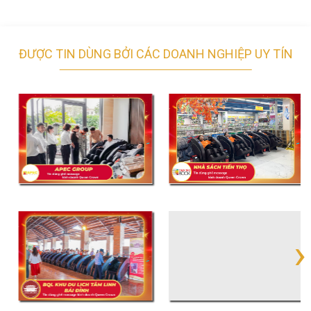
ĐƯỢC TIN DÙNG BỞI CÁC DOANH NGHIỆP UY TÍN
›