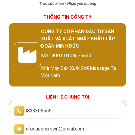
Trao sức khỏe - Nhận yêu thương
THÔNG TIN CÔNG TY
CÔNG TY CỔ PHẦN ĐẦU TƯ SẢN
XUẤT VÀ XUẤT NHẬP KHẨU TẬP
ĐOÀN MINH ĐỨC
MS DKKD: 0108676643
Nhà Máy Sản Xuất Ghế Massage Tại
Việt Nam
LIÊN HỆ CHÚNG TÔI
0833305555
Infoqueencrown@gmail.com