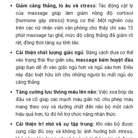
Giảm căng thẳng, lo âu và stress:
Tác động vật lý
của massage giúp làm giảm nồng độ cortisol
(hormone gây stress) trong cơ thể. Một nghiên cứu
trên các nữ nhân viên văn phòng cho thấy chỉ sau 15
phút massage tại ghế, mức độ căng thẳng đã giảm rõ
rệt, đồng thời tăng sự tỉnh táo.
Cải thiện chất lượng giấc ngủ:
Bằng cách đưa cơ thể
vào trạng thái thư giãn sâu,
massage bấm huyệt đầu
giúp bạn dễ đi vào giấc ngủ hơn và ngủ sâu hơn. Điều
này đặc biệt hữu ích cho những người bị mất ngủ do
căng thẳng.
Tăng cường lưu thông máu lên não:
Việc xoa bóp da
đầu và cổ giúp các mạch máu giãn nở, cho phép máu
mang theo oxy và dưỡng chất đến não bộ một cách
hiệu quả hơn, từ đó hỗ trợ chức năng nhận thức.
Cải thiện trí nhớ và sự tập trung:
Khi não bộ được
cung cấp đủ oxy và không bị ảnh hưởng bởi stress,