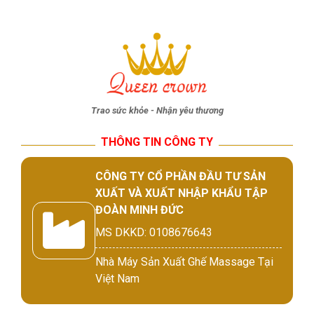
Trao sức khỏe - Nhận yêu thương
THÔNG TIN CÔNG TY
CÔNG TY CỔ PHẦN ĐẦU TƯ SẢN
XUẤT VÀ XUẤT NHẬP KHẨU TẬP
ĐOÀN MINH ĐỨC
MS DKKD: 0108676643
Nhà Máy Sản Xuất Ghế Massage Tại
Việt Nam