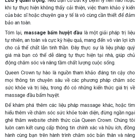
Lưu ý quan trọng:
Nếu bạn có bất kỳ bệnh lý nền nào hoặc
khi tự thực hiện không thấy cải thiện, việc tham khảo ý kiến
của bác sĩ hoặc chuyên gia y tế là vô cùng cần thiết để đảm
bảo an toàn.
Tóm lại,
massage bấm huyệt đầu
là một giải pháp trị liệu
tự nhiên, an toàn và cực kỳ hiệu quả, mang đến vô vàn lợi ích
cho cả thể chất lẫn tinh thần. Đây thực sự là liệu pháp quý
giá mà bạn có thể dễ dàng tự thực hiện tại nhà, giúp chủ
động chăm sóc và nâng tầm chất lượng cuộc sống.
Queen Crown tự hào là nguồn tham khảo đáng tin cậy cho
mọi thông tin chuyên sâu về các phương pháp chăm sóc
sức khỏe và trị liệu, trong đó có những kiến thức giá trị về
massage đầu bấm huyệt.
Để khám phá thêm các liệu pháp massage khác, hoặc tìm
hiểu thêm về chăm sóc sức khỏe toàn diện, đừng ngần ngại
ghé thăm website chính thức của Queen Crown. Chúng tôi
luôn cam kết cung cấp thông tin chính xác và hữu ích, đồng
hành cùng bạn trên hành trình chăm sóc bản thân và nâng