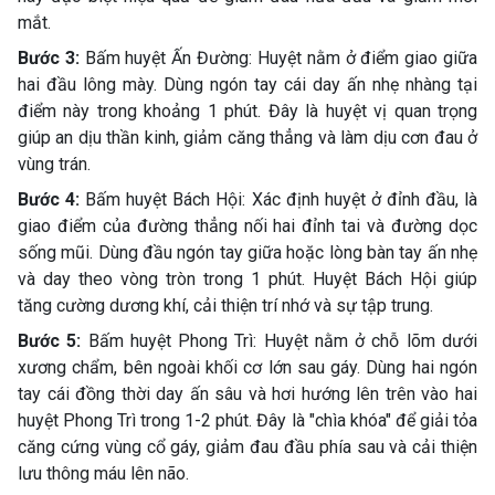
mắt.
Bước 3:
Bấm huyệt Ấn Đường: Huyệt nằm ở điểm giao giữa
hai đầu lông mày. Dùng ngón tay cái day ấn nhẹ nhàng tại
điểm này trong khoảng 1 phút. Đây là huyệt vị quan trọng
giúp an dịu thần kinh, giảm căng thẳng và làm dịu cơn đau ở
vùng trán.
Bước 4:
Bấm huyệt Bách Hội: Xác định huyệt ở đỉnh đầu, là
giao điểm của đường thẳng nối hai đỉnh tai và đường dọc
sống mũi. Dùng đầu ngón tay giữa hoặc lòng bàn tay ấn nhẹ
và day theo vòng tròn trong 1 phút. Huyệt Bách Hội giúp
tăng cường dương khí, cải thiện trí nhớ và sự tập trung.
Bước 5:
Bấm huyệt Phong Trì: Huyệt nằm ở chỗ lõm dưới
xương chẩm, bên ngoài khối cơ lớn sau gáy. Dùng hai ngón
tay cái đồng thời day ấn sâu và hơi hướng lên trên vào hai
huyệt Phong Trì trong 1-2 phút. Đây là "chìa khóa" để giải tỏa
căng cứng vùng cổ gáy, giảm đau đầu phía sau và cải thiện
lưu thông máu lên não.