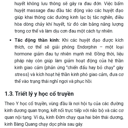
huyết không lưu thông sẽ gây ra đau đớn. Việc bấm
huyệt massage đau đầu tác động vào các huyệt đạo
giúp khai thông các đường kinh lạc bị tắc nghẽn, điều
hòa dòng chảy khí huyết, từ đó cân bằng năng lượng
trong cơ thể và làm dịu cơn đau một cách tự nhiên.
Tác động thần kinh:
Khi các huyệt đạo được kích
thích, cơ thể sẽ giải phóng Endorphin – một loại
hormone giảm đau tự nhiên mạnh mẽ. Đồng thời, liệu
pháp này còn giúp làm giảm hoạt động của hệ thần
kinh giao cảm (phản ứng "chiến đấu hay bỏ chạy" gây
stress) và kích hoạt hệ thần kinh phó giao cảm, đưa cơ
thể vào trạng thái nghỉ ngơi và phục hồi.
1.3. Triết lý y học cổ truyền
Theo Y học cổ truyền, vùng đầu là nơi hội tụ của các đường
kinh dương quan trọng, kết nối trực tiếp với não bộ và các cơ
quan nội tạng. Ví dụ, kinh Đởm chạy qua hai bên thái dương,
kinh Bàng Quang chạy dọc phía sau gáy.