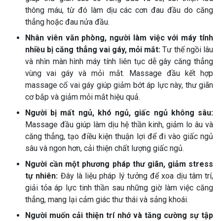
thông máu, từ đó làm dịu các cơn đau đầu do căng
thẳng hoặc đau nửa đầu.
Nhân viên văn phòng, người làm việc với máy tính
nhiều bị căng thẳng vai gáy, mỏi mắt:
Tư thế ngồi lâu
và nhìn màn hình máy tính liên tục dễ gây căng thẳng
vùng vai gáy và mỏi mắt. Massage đầu kết hợp
massage cổ vai gáy giúp giảm bớt áp lực này, thư giãn
cơ bắp và giảm mỏi mắt hiệu quả.
Người bị mất ngủ, khó ngủ, giấc ngủ không sâu:
Massage đầu giúp làm dịu hệ thần kinh, giảm lo âu và
căng thẳng, tạo điều kiện thuận lợi để đi vào giấc ngủ
sâu và ngon hơn, cải thiện chất lượng giấc ngủ.
Người cần một phương pháp thư giãn, giảm stress
tự nhiên:
Đây là liệu pháp lý tưởng để xoa dịu tâm trí,
giải tỏa áp lực tinh thần sau những giờ làm việc căng
thẳng, mang lại cảm giác thư thái và sảng khoái.
Người muốn cải thiện trí nhớ và tăng cường sự tập