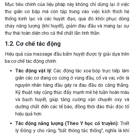
Mục tiêu chính của liệu pháp này không chỉ dừng lại ở việc
thư giãn cơ bắp mà còn tập trung vào việc kích thích hệ
thống kinh lạc và các huyệt đạo, qua đó khôi phục dòng
chảy năng lượng (khí huyết), giảm đau đầu và mang lại sự
thư thái toàn diện cho cả thể chất lẫn tinh thần.
1.2. Cơ chế tác động
Hiệu quả của massage đầu bấm huyệt được lý giải dựa trên
ba cơ chế tác động chính:
Tác động vật lý:
Các động tác xoa bóp trực tiếp làm
giãn các cơ đang co cứng ở vùng đầu, cổ và vai, vốn là
nguyên nhân hàng đầu gây ra đau đầu do căng thẳng.
Kỹ thuật này cũng thúc đẩy mạnh mẽ hệ tuần hoàn máu
và bạch huyết, giúp tăng cường vận chuyển oxy và
dưỡng chất đến các tế bào, đồng thời đào thải độc tố
hiệu quả hơn.
Tác động năng lượng (Theo Y học cổ truyền):
Triết
lý Đông y cho rằng, "bất thông tắc thống", nghĩa là khí