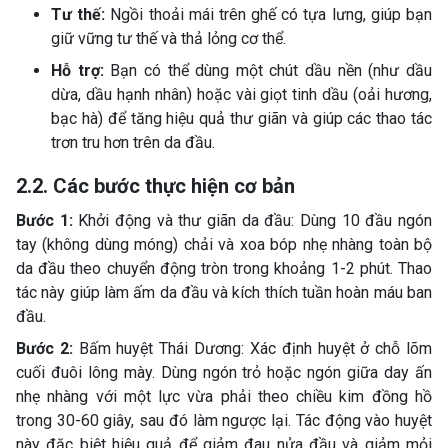
Tư thế:
Ngồi thoải mái trên ghế có tựa lưng, giúp bạn
giữ vững tư thế và thả lỏng cơ thể.
Hỗ trợ:
Bạn có thể dùng một chút dầu nền (như dầu
dừa, dầu hạnh nhân) hoặc vài giọt tinh dầu (oải hương,
bạc hà) để tăng hiệu quả thư giãn và giúp các thao tác
trơn tru hơn trên da đầu.
2.2. Các bước thực hiện cơ bản
Bước 1:
Khởi động và thư giãn da đầu: Dùng 10 đầu ngón
tay (không dùng móng) chải và xoa bóp nhẹ nhàng toàn bộ
da đầu theo chuyển động tròn trong khoảng 1-2 phút. Thao
tác này giúp làm ấm da đầu và kích thích tuần hoàn máu ban
đầu.
Bước 2:
Bấm huyệt Thái Dương: Xác định huyệt ở chỗ lõm
cuối đuôi lông mày. Dùng ngón trỏ hoặc ngón giữa day ấn
nhẹ nhàng với một lực vừa phải theo chiều kim đồng hồ
trong 30-60 giây, sau đó làm ngược lại. Tác động vào huyệt
này đặc biệt hiệu quả để giảm đau nửa đầu và giảm mỏi