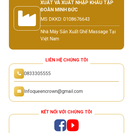
XUẤT VÀ XUẤT NHẬP KHẨU TẬP
ĐOÀN MINH ĐỨC
MS DKKD: 0108676643
Nhà Máy Sản Xuất Ghế Massage Tại
Việt Nam
LIÊN HỆ CHÚNG TÔI
0833305555
Infoqueencrown@gmail.com
KẾT NỐI VỚI CHÚNG TÔI